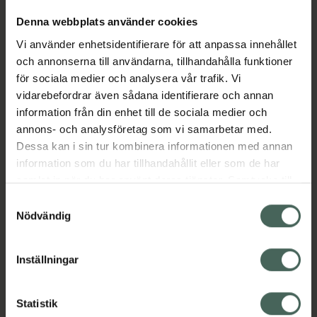
Denna webbplats använder cookies
Aktuella erbjudanden
Vi använder enhetsidentifierare för att anpassa innehållet
och annonserna till användarna, tillhandahålla funktioner
för sociala medier och analysera vår trafik. Vi
Beskrivning
Dölj
vidarebefordrar även sådana identifierare och annan
information från din enhet till de sociala medier och
EAN:
07613421061081
annons- och analysföretag som vi samarbetar med.
Dessa kan i sin tur kombinera informationen med annan
information som du har tillhandahållit eller som de har
samlat in när du har använt deras tjänster. Samtycke till
Bipacksedel från FASS
Visa
cookies är frivilligt och du kan när som helst ändra eller
Samtyckesval
återkalla ditt samtycke via webbplatsens
Nödvändig
cookieinställningar. Ett återkallat samtycke påverkar inte
lagligheten av behandling som skett innan återkallelsen.
Inställningar
Kronans Apotek finns här för dig. Du hittar oss från Skåne i
syd till Lappland i norr, och online i mobilen och på
Statistik
datorn. Oavsett vem du är så är det vårt uppdrag att