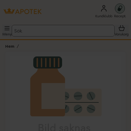
Kundklubb
Recept
Sök
Meny
Varukorg
Hem
Hoppa över Lista
Lista: . Innehåller 1 objekt.