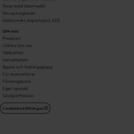
Resa med läkemedel
Receptregistret
Elektroniskt expertstöd, EES
Om oss
Pressrum
Jobba hos oss
Hållbarhet
Samarbeten
Ägare och ledningsgrupp
För leverantörer
Företagskund
Eget apotek
Glädjeeffekten
Cookieinställningar