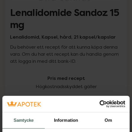
Lenalidomide Sandoz 15
mg
Lenalidomid, Kapsel, hård, 21 kapsel/kapslar
Du behöver ett recept för att kunna köpa denna
vara. Om du har ett recept kan du handla genom
att logga in med ditt bank-ID.
Pris med recept
Högkostnadsskyddet gäller
3135,40 kr
I apotek:
3135,40 kr
Samtycke
Information
Om
Köp via ditt recept