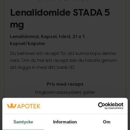
Lenalidomide STADA 5
mg
Lenalidomid, Kapsel, hård, 21 x 1
kapsel/kapslar
Du behöver ett recept för att kunna köpa denna
vara. Om du har ett recept kan du handla genom
att logga in med ditt bank-ID.
Pris med recept
Högkostnadsskyddet gäller
253,87 kr
I apotek:
253,87 kr
Samtycke
Information
Om