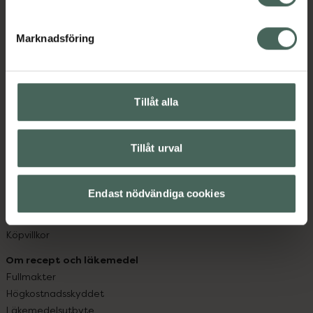
datorn. Oavsett vem du är så är det vårt uppdrag att
hjälpa just dig att må lite bättre. Välkommen att prata
Marknadsföring
med oss.
Kundservice
Kontakta oss
Tillåt alla
Vanliga frågor
Hitta apotek
Tillåt urval
Handla tryggt
Leverans, betalning och retur
Kundklubb
Endast nödvändiga cookies
Sajtens tillgänglighet
App
Köpvillkor
Om recept och läkemedel
Fullmakter
Högkostnadsskyddet
Läkemedelsutbyte