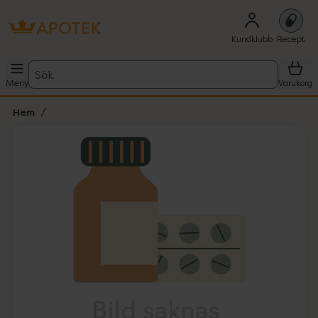
Kundklubb
Recept
Sök
Meny
Varukorg
Hem
Hoppa över Lista
Lista: . Innehåller 1 objekt.