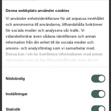
Köp via ditt recept
Denna webbplats använder cookies
Vi använder enhetsidentifierare för att anpassa innehållet
Aktuella erbjudanden
och annonserna till användarna, tillhandahålla funktioner
för sociala medier och analysera vår trafik. Vi
Beskrivning
Dölj
vidarebefordrar även sådana identifierare och annan
information från din enhet till de sociala medier och
annons- och analysföretag som vi samarbetar med.
EAN:
05703241001472
Dessa kan i sin tur kombinera informationen med annan
information som du har tillhandahållit eller som de har
samlat in när du har använt deras tjänster. Samtycke till
Bipacksedel från FASS
Visa
cookies är frivilligt och du kan när som helst ändra eller
Samtyckesval
återkalla ditt samtycke via webbplatsens
Nödvändig
cookieinställningar. Ett återkallat samtycke påverkar inte
lagligheten av behandling som skett innan återkallelsen.
Inställningar
Kronans Apotek finns här för dig. Du hittar oss från Skåne i
syd till Lappland i norr, och online i mobilen och på
Statistik