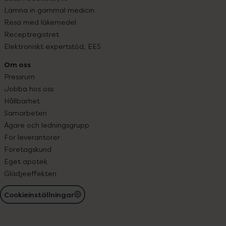
Lämna in gammal medicin
Resa med läkemedel
Receptregistret
Elektroniskt expertstöd, EES
Om oss
Pressrum
Jobba hos oss
Hållbarhet
Samarbeten
Ägare och ledningsgrupp
För leverantörer
Företagskund
Eget apotek
Glädjeeffekten
Cookieinställningar