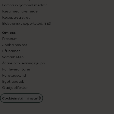
Lämna in gammal medicin
Resa med läkemedel
Receptregistret
Elektroniskt expertstöd, EES
Om oss
Pressrum
Jobba hos oss
Hållbarhet
Samarbeten
Ägare och ledningsgrupp
För leverantörer
Företagskund
Eget apotek
Glädjeeffekten
Cookieinställningar