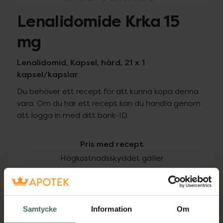
Lenalidomide Krka 15
mg
Lenalidomid, Kapsel, hård, 21 x 1
kapsel/kapslar
Du behöver ett recept för att kunna köpa denna
vara. Om du har ett recept kan du handla genom
att logga in med ditt bank-ID.
Pris med recept
Högkostnadsskyddet gäller
1291,25 kr
I apotek:
1291,25 kr
Samtycke
Information
Om