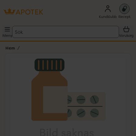
Kundklubb
Recept
Sök
Meny
Varukorg
Hem
Hoppa över Lista
Lista: . Innehåller 1 objekt.