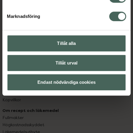
datorn. Oavsett vem du är så är det vårt uppdrag att
hjälpa just dig att må lite bättre. Välkommen att prata
Marknadsföring
med oss.
Kundservice
Kontakta oss
Tillåt alla
Vanliga frågor
Hitta apotek
Tillåt urval
Handla tryggt
Leverans, betalning och retur
Kundklubb
Endast nödvändiga cookies
Sajtens tillgänglighet
App
Köpvillkor
Om recept och läkemedel
Fullmakter
Högkostnadsskyddet
Läkemedelsutbyte