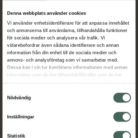
Köp via ditt recept
Denna webbplats använder cookies
Vi använder enhetsidentifierare för att anpassa innehållet
Aktuella erbjudanden
och annonserna till användarna, tillhandahålla funktioner
för sociala medier och analysera vår trafik. Vi
Beskrivning
Dölj
vidarebefordrar även sådana identifierare och annan
information från din enhet till de sociala medier och
annons- och analysföretag som vi samarbetar med.
EAN:
03838989736088
Dessa kan i sin tur kombinera informationen med annan
information som du har tillhandahållit eller som de har
samlat in när du har använt deras tjänster. Samtycke till
Bipacksedel från FASS
Visa
cookies är frivilligt och du kan när som helst ändra eller
Samtyckesval
återkalla ditt samtycke via webbplatsens
Nödvändig
cookieinställningar. Ett återkallat samtycke påverkar inte
lagligheten av behandling som skett innan återkallelsen.
Inställningar
Kronans Apotek finns här för dig. Du hittar oss från Skåne i
syd till Lappland i norr, och online i mobilen och på
Statistik