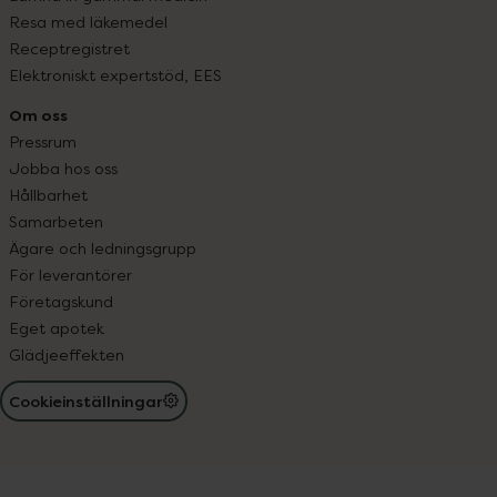
Resa med läkemedel
Receptregistret
Elektroniskt expertstöd, EES
Om oss
Pressrum
Jobba hos oss
Hållbarhet
Samarbeten
Ägare och ledningsgrupp
För leverantörer
Företagskund
Eget apotek
Glädjeeffekten
Cookieinställningar