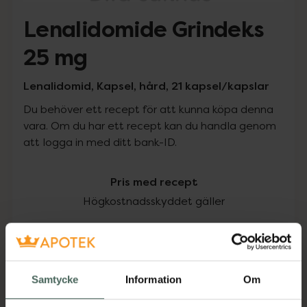
Lenalidomide Grindeks
25 mg
Lenalidomid, Kapsel, hård, 21 kapsel/kapslar
Du behöver ett recept för att kunna köpa denna
vara. Om du har ett recept kan du handla genom
att logga in med ditt bank-ID.
Pris med recept
Högkostnadsskyddet gäller
214,72 kr
I apotek:
214,72 kr
Samtycke
Information
Om
Köp via ditt recept