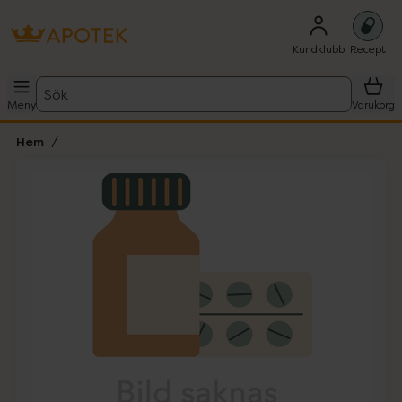
Kundklubb
Recept
Sök
Meny
Varukorg
Hem
Hoppa över Lista
Lista: . Innehåller 1 objekt.