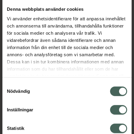
Denna webbplats använder cookies
Aktuella erbjudanden
Vi använder enhetsidentifierare för att anpassa innehållet
och annonserna till användarna, tillhandahålla funktioner
för sociala medier och analysera vår trafik. Vi
Beskrivning
Dölj
vidarebefordrar även sådana identifierare och annan
information från din enhet till de sociala medier och
EAN:
04750232015469
annons- och analysföretag som vi samarbetar med.
Dessa kan i sin tur kombinera informationen med annan
information som du har tillhandahållit eller som de har
samlat in när du har använt deras tjänster. Samtycke till
Bipacksedel från FASS
Visa
cookies är frivilligt och du kan när som helst ändra eller
Samtyckesval
återkalla ditt samtycke via webbplatsens
Nödvändig
cookieinställningar. Ett återkallat samtycke påverkar inte
lagligheten av behandling som skett innan återkallelsen.
Inställningar
Kronans Apotek finns här för dig. Du hittar oss från Skåne i
syd till Lappland i norr, och online i mobilen och på
Statistik
datorn. Oavsett vem du är så är det vårt uppdrag att