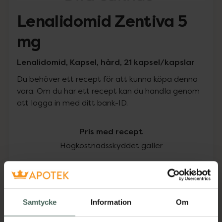
Lenalidomid Zentiva 5
mg
Lenalidomid, Kapsel, hård, 21 kapsel/kapslar
Du behöver ett recept för att kunna köpa denna
vara. Om du har ett recept kan du handla genom
att logga in med ditt bank-ID.
Pris med recept
Högkostnadsskyddet gäller
2111,25 kr
I apotek:
2111,25 kr
Samtycke
Information
Om
Köp via ditt recept