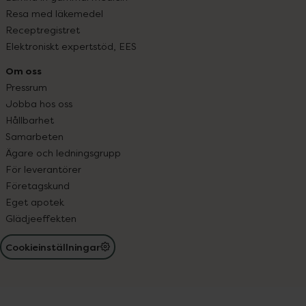
Resa med läkemedel
Receptregistret
Elektroniskt expertstöd, EES
Om oss
Pressrum
Jobba hos oss
Hållbarhet
Samarbeten
Ägare och ledningsgrupp
För leverantörer
Företagskund
Eget apotek
Glädjeeffekten
Cookieinställningar