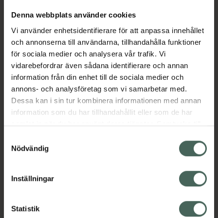
Denna webbplats använder cookies
Aktuella erbjudanden
Vi använder enhetsidentifierare för att anpassa innehållet
och annonserna till användarna, tillhandahålla funktioner
för sociala medier och analysera vår trafik. Vi
Beskrivning
Dölj
vidarebefordrar även sådana identifierare och annan
information från din enhet till de sociala medier och
EAN:
08594739258365
annons- och analysföretag som vi samarbetar med.
Dessa kan i sin tur kombinera informationen med annan
information som du har tillhandahållit eller som de har
samlat in när du har använt deras tjänster. Samtycke till
Bipacksedel från FASS
Visa
cookies är frivilligt och du kan när som helst ändra eller
Samtyckesval
återkalla ditt samtycke via webbplatsens
Nödvändig
cookieinställningar. Ett återkallat samtycke påverkar inte
lagligheten av behandling som skett innan återkallelsen.
Inställningar
Kronans Apotek finns här för dig. Du hittar oss från Skåne i
syd till Lappland i norr, och online i mobilen och på
Statistik
datorn. Oavsett vem du är så är det vårt uppdrag att