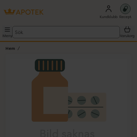
Kundklubb
Recept
Sök
Meny
Varukorg
Hem
Hoppa över Lista
Lista: . Innehåller 1 objekt.