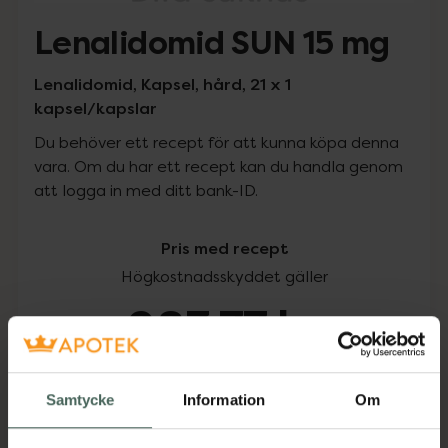
Lenalidomid SUN 15 mg
Lenalidomid, Kapsel, hård, 21 x 1
kapsel/kapslar
Du behöver ett recept för att kunna köpa denna
vara. Om du har ett recept kan du handla genom
att logga in med ditt bank-ID.
Pris med recept
Högkostnadsskyddet gäller
983,77 kr
I apotek:
983,77 kr
Samtycke
Information
Om
Köp via ditt recept