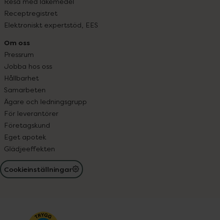
Resa med läkemedel
Receptregistret
Elektroniskt expertstöd, EES
Om oss
Pressrum
Jobba hos oss
Hållbarhet
Samarbeten
Ägare och ledningsgrupp
För leverantörer
Företagskund
Eget apotek
Glädjeeffekten
Cookieinställningar