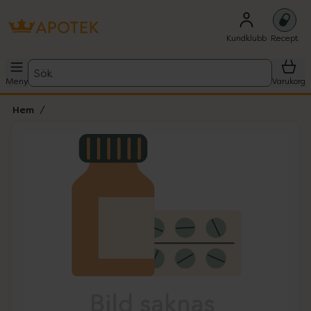
Kundklubb
Recept
Sök
Meny
Varukorg
Hem
Hoppa över Lista
Lista: . Innehåller 1 objekt.