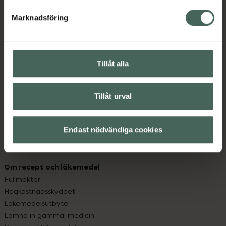
hjälpa just dig att må lite bättre. Välkommen att prata
med oss.
Marknadsföring
Kundservice
Kontakta oss
Tillåt alla
Vanliga frågor
Hitta apotek
Handla tryggt
Tillåt urval
Leverans, betalning och retur
Kundklubb
Sajtens tillgänglighet
Endast nödvändiga cookies
App
Köpvillkor
Om recept och läkemedel
Fullmakter
Högkostnadsskyddet
Läkemedelsutbyte
Lämna in gammal medicin