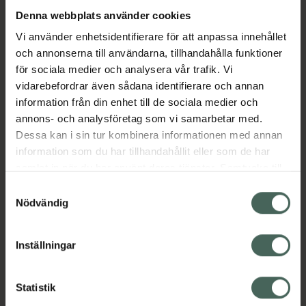
Denna webbplats använder cookies
Aktuella erbjudanden
Vi använder enhetsidentifierare för att anpassa innehållet
och annonserna till användarna, tillhandahålla funktioner
för sociala medier och analysera vår trafik. Vi
Beskrivning
Dölj
vidarebefordrar även sådana identifierare och annan
information från din enhet till de sociala medier och
EAN:
08719323331846
annons- och analysföretag som vi samarbetar med.
Dessa kan i sin tur kombinera informationen med annan
information som du har tillhandahållit eller som de har
Bipacksedel från FASS
Visa
samlat in när du har använt deras tjänster. Samtycke till
cookies är frivilligt och du kan när som helst ändra eller
Samtyckesval
återkalla ditt samtycke via webbplatsens
Nödvändig
cookieinställningar. Ett återkallat samtycke påverkar inte
lagligheten av behandling som skett innan återkallelsen.
Inställningar
Kronans Apotek finns här för dig. Du hittar oss från Skåne i
syd till Lappland i norr, och online i mobilen och på
Statistik
datorn. Oavsett vem du är så är det vårt uppdrag att