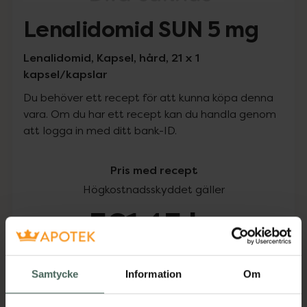
Lenalidomid SUN 5 mg
Lenalidomid, Kapsel, hård, 21 x 1
kapsel/kapslar
Du behöver ett recept för att kunna köpa denna
vara. Om du har ett recept kan du handla genom
att logga in med ditt bank-ID.
Pris med recept
Högkostnadsskyddet gäller
561,45 kr
I apotek:
561,45 kr
Samtycke
Information
Om
Köp via ditt recept