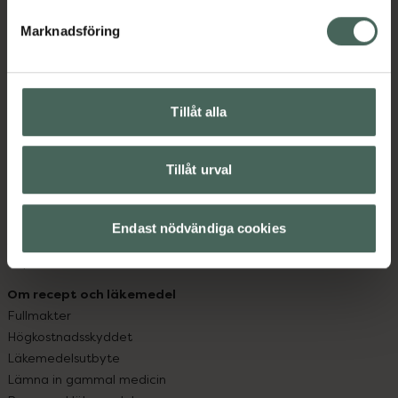
hjälpa just dig att må lite bättre. Välkommen att prata
med oss.
Marknadsföring
Kundservice
Kontakta oss
Tillåt alla
Vanliga frågor
Hitta apotek
Handla tryggt
Tillåt urval
Leverans, betalning och retur
Kundklubb
Sajtens tillgänglighet
Endast nödvändiga cookies
App
Köpvillkor
Om recept och läkemedel
Fullmakter
Högkostnadsskyddet
Läkemedelsutbyte
Lämna in gammal medicin