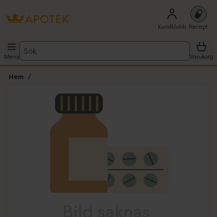
Kundklubb
Recept
Sök
Meny
Varukorg
Hem
Hoppa över Lista
Lista: . Innehåller 1 objekt.