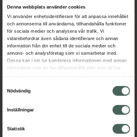
Denna webbplats använder cookies
Aktuella erbjudanden
Vi använder enhetsidentifierare för att anpassa innehållet
och annonserna till användarna, tillhandahålla funktioner
för sociala medier och analysera vår trafik. Vi
Beskrivning
Dölj
vidarebefordrar även sådana identifierare och annan
information från din enhet till de sociala medier och
EAN:
08719323331815
annons- och analysföretag som vi samarbetar med.
Dessa kan i sin tur kombinera informationen med annan
information som du har tillhandahållit eller som de har
Bipacksedel från FASS
Visa
samlat in när du har använt deras tjänster. Samtycke till
cookies är frivilligt och du kan när som helst ändra eller
Samtyckesval
återkalla ditt samtycke via webbplatsens
Nödvändig
cookieinställningar. Ett återkallat samtycke påverkar inte
lagligheten av behandling som skett innan återkallelsen.
Inställningar
Kronans Apotek finns här för dig. Du hittar oss från Skåne i
syd till Lappland i norr, och online i mobilen och på
Statistik
datorn. Oavsett vem du är så är det vårt uppdrag att