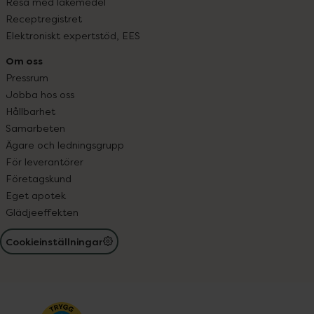
Resa med läkemedel
Receptregistret
Elektroniskt expertstöd, EES
Om oss
Pressrum
Jobba hos oss
Hållbarhet
Samarbeten
Ägare och ledningsgrupp
För leverantörer
Företagskund
Eget apotek
Glädjeeffekten
Cookieinställningar