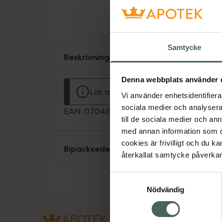
Samtycke
Beskrivning
Denna webbplats använder 
Läs alltid bipacksedeln innan använ
Vi använder enhetsidentifierar
sociala medier och analysera 
EAN:
07046263762401
till de sociala medier och a
med annan information som du 
cookies är frivilligt och du k
Bipacksedel från FASS
återkallat samtycke påverkar 
Samtyckesval
Nödvändig