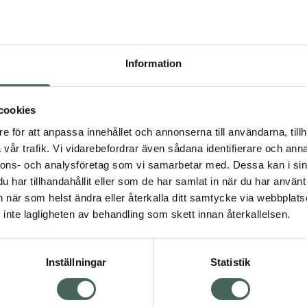
Pr
Högkos
344
Information
Dölj
I a
cookies
dning.
e för att anpassa innehållet och annonserna till användarna, tillh
Kö
vår trafik. Vi vidarebefordrar även sådana identifierare och anna
nnons- och analysföretag som vi samarbetar med. Dessa kan i sin
har tillhandahållit eller som de har samlat in när du har använt 
Fler produkter från Laxir
an när som helst ändra eller återkalla ditt samtycke via webbplats
Visa
Aktuella erbjudanden
inte lagligheten av behandling som skett innan återkallelsen.
Inställningar
Statistik
Kundservice
Om re