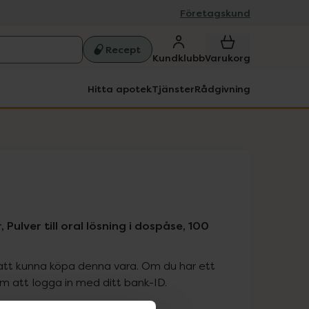
Företagskund
Recept
Kundklubb
Varukorg
Hitta apotek
Tjänster
Rådgivning
Pulver till oral lösning i dospåse, 100
att kunna köpa denna vara. Om du har ett
 att logga in med ditt bank-ID.