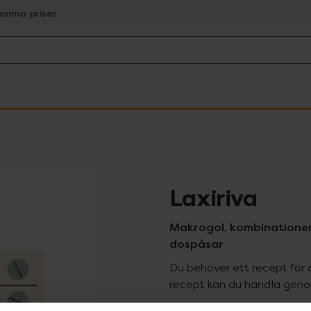
amma priser
Laxiriva
Makrogol, kombinationer, 
dospåsar
Du behöver ett recept för 
recept kan du handla genom