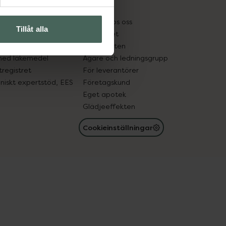
kter
Pressrum
tnadsskyddet
Jobba hos oss
Tillåt alla
edelsutbyte
Hållbarhet
in gammal medicin
Samarbeten
med läkemedel
Ägare och ledningsgrupp
registret
För leverantörer
oniskt expertstöd, EES
Företagskund
Eget apotek
Glädjeeffekten
Cookieinställningar