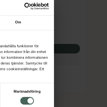
is med recept
tnadsskyddet gäller
,42 kr
Om
potek:
344,42 kr
andahålla funktioner för
p via ditt recept
n information från din enhet
 tur kombinera informationen
deras tjänster. Samtycke till
iva
ens cookieinställningar. Ett
Marknadsföring
cept och läkemedel
Om oss