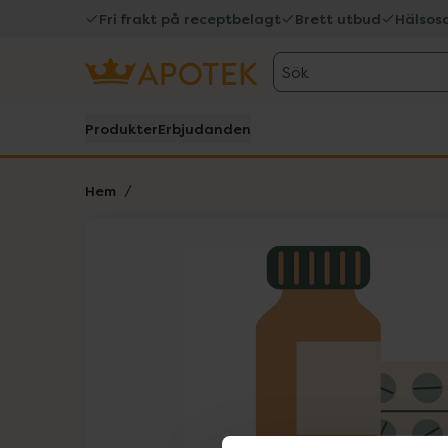
Fri frakt på receptbelagt
Brett utbud
Hälsos
Sök
Produkter
Erbjudanden
Hem
Hoppa över Lista
Lista: . Innehåller 1 objekt.