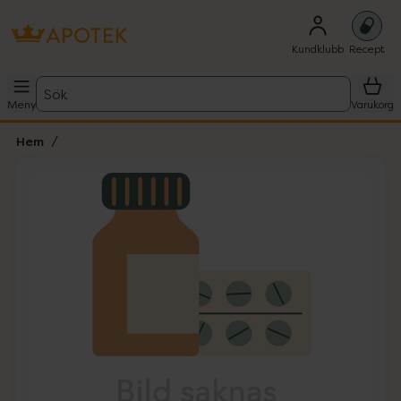
Kundklubb
Recept
Sök
Meny
Varukorg
Hem
Hoppa över Lista
Lista: . Innehåller 1 objekt.