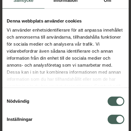
Samtycke
Information
Om
Aktuella erbjudanden
Denna webbplats använder cookies
Vi använder enhetsidentifierare för att anpassa innehållet
och annonserna till användarna, tillhandahålla funktioner
Beskrivning
Dölj
för sociala medier och analysera vår trafik. Vi
vidarebefordrar även sådana identifierare och annan
information från din enhet till de sociala medier och
Läs alltid bipacksedeln innan
annons- och analysföretag som vi samarbetar med.
användning.
Dessa kan i sin tur kombinera informationen med annan
EAN:
07319900305485
information som du har tillhandahållit eller som de har
samlat in när du har använt deras tjänster. Samtycke till
cookies är frivilligt och du kan när som helst ändra eller
Samtyckesval
Bipacksedel från FASS
Visa
återkalla ditt samtycke via webbplatsens
Nödvändig
cookieinställningar. Ett återkallat samtycke påverkar inte
lagligheten av behandling som skett innan återkallelsen.
Inställningar