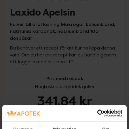
Laxido Apelsin
Pulver till oral lösning Makrogol, kaliumklorid,
natriumbikarbonat, natriumklorid 100
dospåsar
Du behöver ett recept för att kunna köpa denna
vara. Om du har ett recept kan du handla genom
att logga in med ditt bank-ID.
Pris med recept
Högkostnadsskyddet gäller
341,84 kr
I apotek:
341,84 kr
Köp via ditt recept