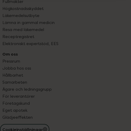
Fullmakter
Högkostnadsskyddet
Läkemedelsutbyte
Lämna in gammal medicin
Resa med läkemedel
Receptregistret
Elektroniskt expertstöd, EES
Om oss
Pressrum
Jobba hos oss
Hållbarhet
Samarbeten
Ägare och ledningsgrupp
För leverantörer
Företagskund
Eget apotek
Glädjeeffekten
Cookieinställningar