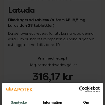
Latuda
Filmdragerad tablett Orifarm AB 18,5 mg
Lurasidon 28 tablett(er)
Du behöver ett recept för att kunna köpa denna
vara. Om du har ett recept kan du handla genom
att logga in med ditt bank-ID.
Pris med recept
Högkostnadsskyddet gäller
316,17 kr
I apotek:
316,17 kr
Köp via ditt recept
Samtycke
Information
Om