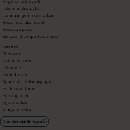
Högkostnadsskyddet
Läkemedelsutbyte
Lämna in gammal medicin
Resa med läkemedel
Receptregistret
Elektroniskt expertstöd, EES
Om oss
Pressrum
Jobba hos oss
Hållbarhet
Samarbeten
Ägare och ledningsgrupp
För leverantörer
Företagskund
Eget apotek
Glädjeeffekten
Cookieinställningar