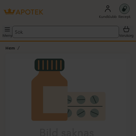
Kundklubb
Recept
Sök
Meny
Varukorg
Hem
Hoppa över Lista
Lista: . Innehåller 1 objekt.