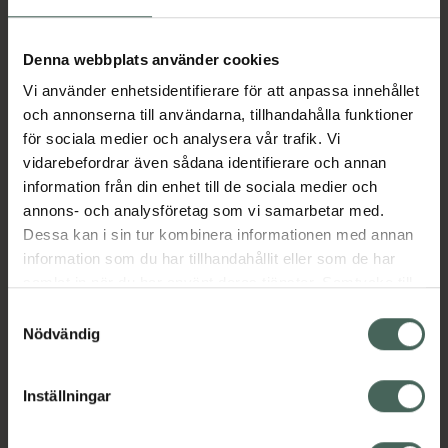
Aktuella erbjudanden
Denna webbplats använder cookies
Vi använder enhetsidentifierare för att anpassa innehållet
Beskrivning
Dölj
och annonserna till användarna, tillhandahålla funktioner
för sociala medier och analysera vår trafik. Vi
vidarebefordrar även sådana identifierare och annan
Läs alltid bipacksedeln innan
information från din enhet till de sociala medier och
användning.
annons- och analysföretag som vi samarbetar med.
Dessa kan i sin tur kombinera informationen med annan
EAN:
05714191001184
information som du har tillhandahållit eller som de har
samlat in när du har använt deras tjänster. Samtycke till
cookies är frivilligt och du kan när som helst ändra eller
Bipacksedel från FASS
Visa
Samtyckesval
återkalla ditt samtycke via webbplatsens
Nödvändig
cookieinställningar. Ett återkallat samtycke påverkar inte
lagligheten av behandling som skett innan återkallelsen.
Inställningar