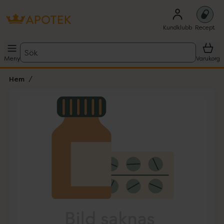
Kundklubb
Recept
Sök
Meny
Varukorg
Hem
Hoppa över Lista
Lista: . Innehåller 1 objekt.