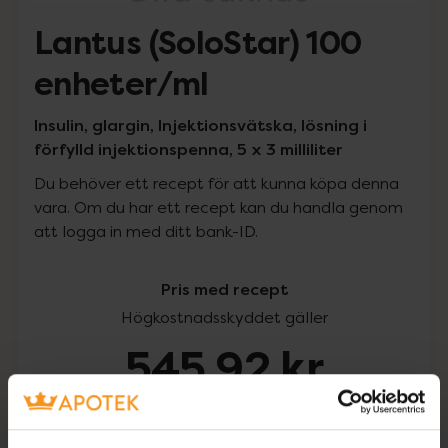
Lantus (SoloStar) 100
enheter/ml
Insulin, glargin, Injektionsvätska, lösning i
förfylld injektionspenna, 5 x 3 milliliter
Du behöver ett recept för att kunna köpa denna
vara. Om du har ett recept kan du handla genom
att logga in med ditt bank-ID.
Pris med recept
Högkostnadsskyddet gäller
545,92 kr
I apotek:
545,92 kr