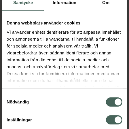
Köp via ditt recept
Samtycke
Information
Om
Denna webbplats använder cookies
Aktuella erbjudanden
Vi använder enhetsidentifierare för att anpassa innehållet
och annonserna till användarna, tillhandahålla funktioner
Beskrivning
Dölj
för sociala medier och analysera vår trafik. Vi
vidarebefordrar även sådana identifierare och annan
information från din enhet till de sociala medier och
Läs alltid bipacksedeln innan
annons- och analysföretag som vi samarbetar med.
användning.
Dessa kan i sin tur kombinera informationen med annan
EAN:
03582910085393
information som du har tillhandahållit eller som de har
samlat in när du har använt deras tjänster. Samtycke till
cookies är frivilligt och du kan när som helst ändra eller
Samtyckesval
återkalla ditt samtycke via webbplatsens
Nödvändig
Bipacksedel från FASS
Visa
cookieinställningar. Ett återkallat samtycke påverkar inte
lagligheten av behandling som skett innan återkallelsen.
Inställningar