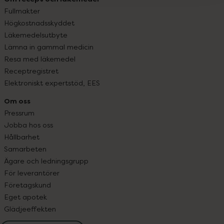
Fullmakter
Högkostnadsskyddet
Läkemedelsutbyte
Lämna in gammal medicin
Resa med läkemedel
Receptregistret
Elektroniskt expertstöd, EES
Om oss
Pressrum
Jobba hos oss
Hållbarhet
Samarbeten
Ägare och ledningsgrupp
För leverantörer
Företagskund
Eget apotek
Glädjeeffekten