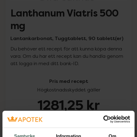
Lanthanum Viatris 500
mg
Lantankarbonat, Tuggtablett, 90 tablett(er)
Du behöver ett recept för att kunna köpa denna
vara. Om du har ett recept kan du handla genom
att logga in med ditt bank-ID.
Pris med recept
Högkostnadsskyddet gäller
1281,25 kr
I apotek:
1281,25 kr
Köp via ditt recept
Samtycke
Information
Om