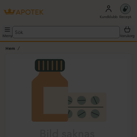
Kundklubb
Recept
Sök
Meny
Varukorg
Hem
Hoppa över Lista
Lista: . Innehåller 1 objekt.