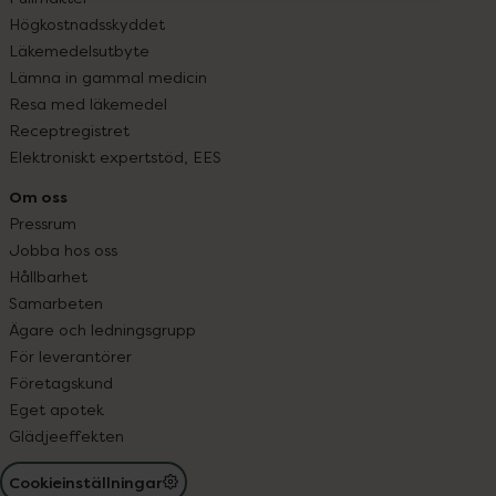
Högkostnadsskyddet
Läkemedelsutbyte
Lämna in gammal medicin
Resa med läkemedel
Receptregistret
Elektroniskt expertstöd, EES
Om oss
Pressrum
Jobba hos oss
Hållbarhet
Samarbeten
Ägare och ledningsgrupp
För leverantörer
Företagskund
Eget apotek
Glädjeeffekten
Cookieinställningar