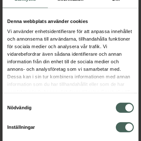
Aktuella erbjudanden
Denna webbplats använder cookies
Vi använder enhetsidentifierare för att anpassa innehållet
Beskrivning
Dölj
och annonserna till användarna, tillhandahålla funktioner
för sociala medier och analysera vår trafik. Vi
vidarebefordrar även sådana identifierare och annan
Läs alltid bipacksedeln innan
information från din enhet till de sociala medier och
användning.
annons- och analysföretag som vi samarbetar med.
Dessa kan i sin tur kombinera informationen med annan
EAN:
05099151925596
information som du har tillhandahållit eller som de har
samlat in när du har använt deras tjänster. Samtycke till
cookies är frivilligt och du kan när som helst ändra eller
Samtyckesval
Bipacksedel från FASS
Visa
återkalla ditt samtycke via webbplatsens
Nödvändig
cookieinställningar. Ett återkallat samtycke påverkar inte
lagligheten av behandling som skett innan återkallelsen.
Inställningar