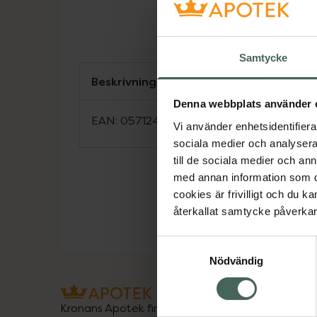
Samtycke
Beskrivning
Denna webbplats använder 
EAN:
05712440018013
Vi använder enhetsidentifierar
sociala medier och analysera 
till de sociala medier och a
med annan information som du 
cookies är frivilligt och du k
återkallat samtycke påverkar 
Samtyckesval
Nödvändig
Kronans Apotek finns här för dig. Du hittar oss fr