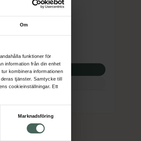
is med recept
tnadsskyddet gäller
Om
,53 kr
potek:
441,53 kr
andahålla funktioner för
n information från din enhet
p via ditt recept
 tur kombinera informationen
deras tjänster. Samtycke till
ens cookieinställningar. Ett
Marknadsföring
cept och läkemedel
Om oss
kter
Pressrum