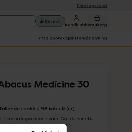
Företagskund
Recept
Kundklubb
Varukorg
Hitta apotek
Tjänster
Rådgivning
Abacus Medicine 30
llande tablett, 98 tablett(er)
att kunna köpa denna vara. Om du har ett
 att logga in med ditt bank-ID.