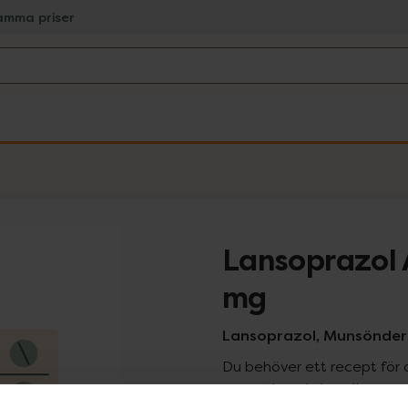
amma priser
Lansoprazol 
mg
Lansoprazol, Munsönderfa
Du behöver ett recept för 
recept kan du handla genom