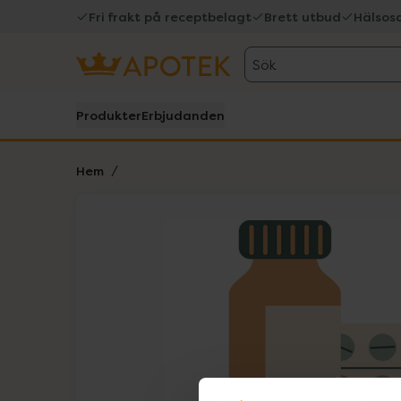
Fri frakt på receptbelagt
Brett utbud
Hälsos
Sök
Produkter
Erbjudanden
Hem
Hoppa över Lista
Lista: . Innehåller 1 objekt.