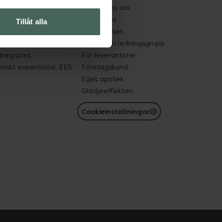
tnadsskyddet
Jobba hos oss
edelsutbyte
Hållbarhet
Tillåt alla
in gammal medicin
Samarbeten
med läkemedel
Ägare och ledningsgrupp
registret
För leverantörer
oniskt expertstöd, EES
Företagskund
Eget apotek
Glädjeeffekten
Cookieinställningar