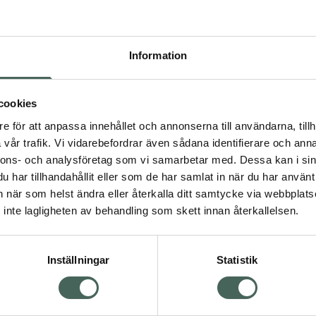
Pr
Högkos
Information
441
Dölj
cookies
I a
e för att anpassa innehållet och annonserna till användarna, tillh
vår trafik. Vi vidarebefordrar även sådana identifierare och anna
Kö
nnons- och analysföretag som vi samarbetar med. Dessa kan i sin
har tillhandahållit eller som de har samlat in när du har använt 
an när som helst ändra eller återkalla ditt samtycke via webbplats
Aktuella erbjudanden
inte lagligheten av behandling som skett innan återkallelsen.
Inställningar
Statistik
Kundservice
Om re
ån Skåne i syd
Kontakta oss
Fullma