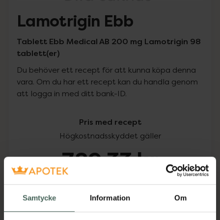
Lamotrigin Ebb
Tablett Ebb Medical AB 200 mg Lamotrigin 98
tablett(er)
Du behöver ett recept för att kunna köpa denna
vara. Om du har ett recept kan du handla genom
att logga in med ditt bank-ID.
Pris med recept
Högkostnadsskyddet gäller
789,33 kr
I apotek:
789,33 kr
Samtycke
Information
Om
Köp via ditt recept