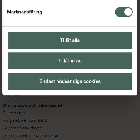
hjälpa just dig att må lite bättre. Välkommen att prata
med oss.
Marknadsföring
Kundservice
Kontakta oss
Tillåt alla
Vanliga frågor
Hitta apotek
Handla tryggt
Tillåt urval
Leverans, betalning och retur
Kundklubb
Sajtens tillgänglighet
Endast nödvändiga cookies
App
Köpvillkor
Om recept och läkemedel
Fullmakter
Högkostnadsskyddet
Läkemedelsutbyte
Lämna in gammal medicin