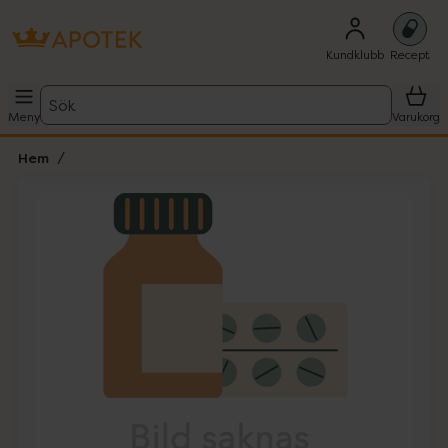
Kundklubb
Recept
Sök
Meny
Varukorg
Hem
Hoppa över Lista
Lista: . Innehåller 1 objekt.