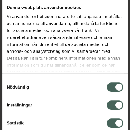
Denna webbplats använder cookies
Aktuella erbjudanden
Vi använder enhetsidentifierare för att anpassa innehållet
och annonserna till användarna, tillhandahålla funktioner
Beskrivning
Dölj
för sociala medier och analysera vår trafik. Vi
vidarebefordrar även sådana identifierare och annan
information från din enhet till de sociala medier och
Läs alltid bipacksedeln innan
annons- och analysföretag som vi samarbetar med.
användning.
Dessa kan i sin tur kombinera informationen med annan
information som du har tillhandahållit eller som de har
EAN:
07046265078203
samlat in när du har använt deras tjänster. Samtycke till
cookies är frivilligt och du kan när som helst ändra eller
Samtyckesval
återkalla ditt samtycke via webbplatsens
Nödvändig
cookieinställningar. Ett återkallat samtycke påverkar inte
lagligheten av behandling som skett innan återkallelsen.
Inställningar
Kronans Apotek finns här för dig. Du hittar oss från Skåne i
syd till Lappland i norr, och online i mobilen och på
Statistik
datorn. Oavsett vem du är så är det vårt uppdrag att