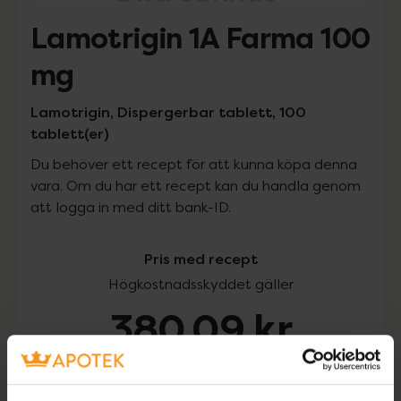
Lamotrigin 1A Farma 100
mg
Lamotrigin, Dispergerbar tablett, 100
tablett(er)
Du behöver ett recept för att kunna köpa denna
vara. Om du har ett recept kan du handla genom
att logga in med ditt bank-ID.
Pris med recept
Högkostnadsskyddet gäller
380,09 kr
I apotek:
380,09 kr