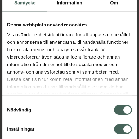
Köp via ditt recept
Samtycke
Information
Om
Denna webbplats använder cookies
Aktuella erbjudanden
Vi använder enhetsidentifierare för att anpassa innehållet
och annonserna till användarna, tillhandahålla funktioner
Beskrivning
Dölj
för sociala medier och analysera vår trafik. Vi
vidarebefordrar även sådana identifierare och annan
information från din enhet till de sociala medier och
Läs alltid bipacksedeln innan
annons- och analysföretag som vi samarbetar med.
användning.
Dessa kan i sin tur kombinera informationen med annan
EAN:
07046260955066
information som du har tillhandahållit eller som de har
samlat in när du har använt deras tjänster. Samtycke till
cookies är frivilligt och du kan när som helst ändra eller
Samtyckesval
återkalla ditt samtycke via webbplatsens
Nödvändig
Bipacksedel från FASS
Visa
cookieinställningar. Ett återkallat samtycke påverkar inte
lagligheten av behandling som skett innan återkallelsen.
Inställningar