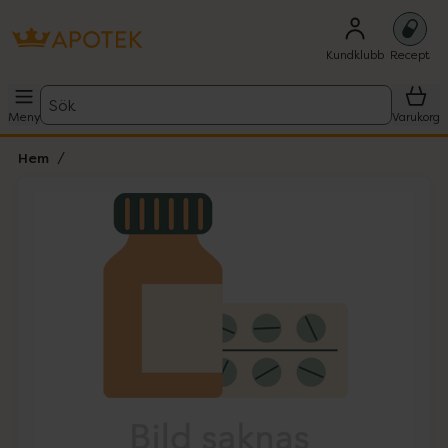
Kundklubb
Recept
Sök
Meny
Varukorg
Hem
Hoppa över Lista
Lista: . Innehåller 1 objekt.