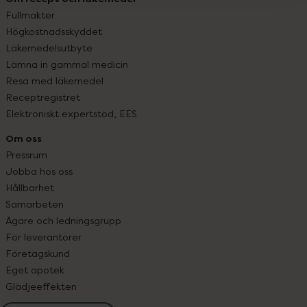
Fullmakter
Högkostnadsskyddet
Läkemedelsutbyte
Lämna in gammal medicin
Resa med läkemedel
Receptregistret
Elektroniskt expertstöd, EES
Om oss
Pressrum
Jobba hos oss
Hållbarhet
Samarbeten
Ägare och ledningsgrupp
För leverantörer
Företagskund
Eget apotek
Glädjeeffekten