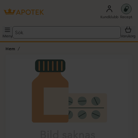
Kundklubb
Recept
Sök
Meny
Varukorg
Hem
Hoppa över Lista
Lista: . Innehåller 1 objekt.