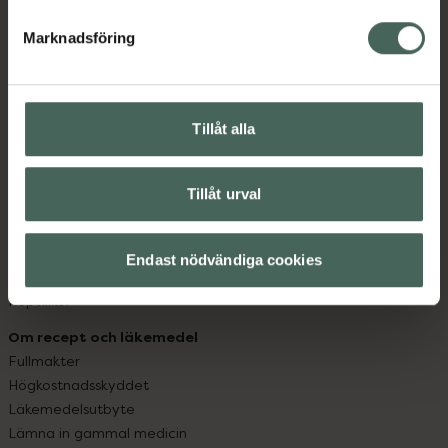
hjälpa just dig att må lite bättre. Välkommen att prata
med oss.
Marknadsföring
Kundservice
Kontakta oss
Tillåt alla
Vanliga frågor
Hitta apotek
Handla tryggt
Tillåt urval
Leverans, betalning och retur
Kundklubb
Sajtens tillgänglighet
Endast nödvändiga cookies
App
Köpvillkor
Om recept och läkemedel
Fullmakter
Högkostnadsskyddet
Läkemedelsutbyte
Lämna in gammal medicin