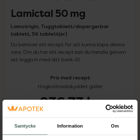
Lamictal 50 mg
Lamotrigin, Tuggtablett/dispergerbar
tablett, 56 tablett(er)
Du behöver ett recept för att kunna köpa denna
vara. Om du har ett recept kan du handla genom
att logga in med ditt bank-ID.
Pris med recept
Högkostnadsskyddet gäller
236,73 kr
I apotek:
236,73 kr
Samtycke
Information
Om
Köp via ditt recept