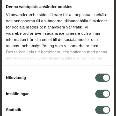
Denna webbplats använder cookies
Aktuella erbjudanden
Vi använder enhetsidentifierare för att anpassa innehållet
och annonserna till användarna, tillhandahålla funktioner
Beskrivning
Dölj
för sociala medier och analysera vår trafik. Vi
vidarebefordrar även sådana identifierare och annan
information från din enhet till de sociala medier och
Läs alltid bipacksedeln innan
annons- och analysföretag som vi samarbetar med.
användning.
Dessa kan i sin tur kombinera informationen med annan
information som du har tillhandahållit eller som de har
EAN:
07046260921825
samlat in när du har använt deras tjänster. Samtycke till
cookies är frivilligt och du kan när som helst ändra eller
Samtyckesval
återkalla ditt samtycke via webbplatsens
Nödvändig
cookieinställningar. Ett återkallat samtycke påverkar inte
lagligheten av behandling som skett innan återkallelsen.
Inställningar
Kronans Apotek finns här för dig. Du hittar oss från Skåne i
syd till Lappland i norr, och online i mobilen och på
Statistik
datorn. Oavsett vem du är så är det vårt uppdrag att