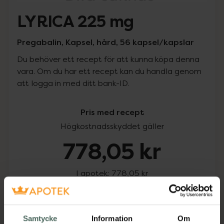
LYRICA 225 mg
Pregabalin, Kapsel, hård, 56 kapsel/kapslar
Du behöver ett recept för att kunna köpa denna
vara. Om du har ett recept kan du handla genom
att logga in med ditt bank-ID.
Pris med recept
Högkostnadsskyddet gäller
778,05 kr
I apotek:
778,05 kr
Köp via ditt recept
Samtycke
Information
Om