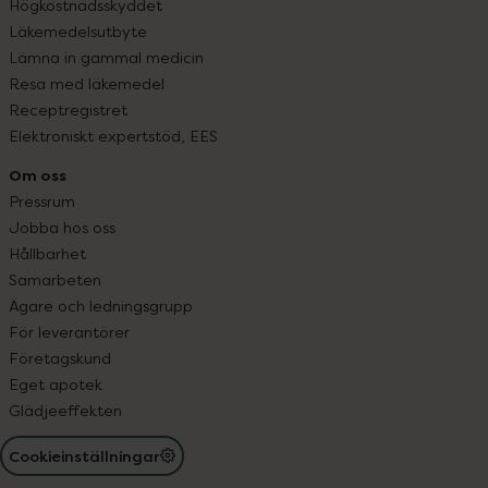
Högkostnadsskyddet
Läkemedelsutbyte
Lämna in gammal medicin
Resa med läkemedel
Receptregistret
Elektroniskt expertstöd, EES
Om oss
Pressrum
Jobba hos oss
Hållbarhet
Samarbeten
Ägare och ledningsgrupp
För leverantörer
Företagskund
Eget apotek
Glädjeeffekten
Cookieinställningar