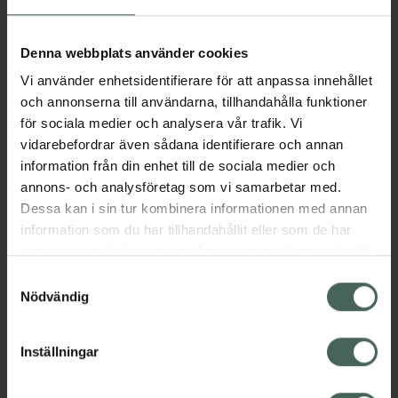
Fler produkter från Lyrica
Aktuella erbjudanden
Denna webbplats använder cookies
Vi använder enhetsidentifierare för att anpassa innehållet
Beskrivning
Dölj
och annonserna till användarna, tillhandahålla funktioner
för sociala medier och analysera vår trafik. Vi
vidarebefordrar även sådana identifierare och annan
Läs alltid bipacksedeln innan
information från din enhet till de sociala medier och
användning.
annons- och analysföretag som vi samarbetar med.
Dessa kan i sin tur kombinera informationen med annan
EAN:
07046265794882
information som du har tillhandahållit eller som de har
samlat in när du har använt deras tjänster. Samtycke till
cookies är frivilligt och du kan när som helst ändra eller
Bipacksedel från FASS
Visa
Samtyckesval
återkalla ditt samtycke via webbplatsens
Nödvändig
cookieinställningar. Ett återkallat samtycke påverkar inte
lagligheten av behandling som skett innan återkallelsen.
Inställningar