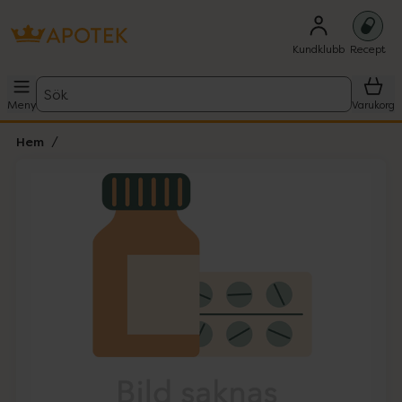
Kundklubb
Recept
Sök
Meny
Varukorg
Hem
Hoppa över Lista
Lista: . Innehåller 1 objekt.