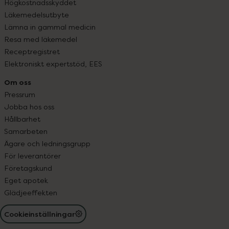
Högkostnadsskyddet
Läkemedelsutbyte
Lämna in gammal medicin
Resa med läkemedel
Receptregistret
Elektroniskt expertstöd, EES
Om oss
Pressrum
Jobba hos oss
Hållbarhet
Samarbeten
Ägare och ledningsgrupp
För leverantörer
Företagskund
Eget apotek
Glädjeeffekten
Cookieinställningar