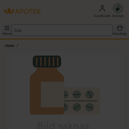
Kundklubb
Recept
Sök
Meny
Varukorg
Hem
Hoppa över Lista
Lista: . Innehåller 1 objekt.