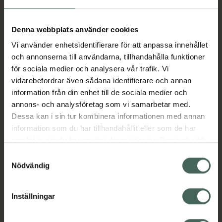
Fler produkter från Lyrica
Aktuella erbjudanden
Denna webbplats använder cookies
Vi använder enhetsidentifierare för att anpassa innehållet
Beskrivning
Dölj
och annonserna till användarna, tillhandahålla funktioner
för sociala medier och analysera vår trafik. Vi
vidarebefordrar även sådana identifierare och annan
Läs alltid bipacksedeln innan
information från din enhet till de sociala medier och
användning.
annons- och analysföretag som vi samarbetar med.
Dessa kan i sin tur kombinera informationen med annan
EAN:
07046265428794
information som du har tillhandahållit eller som de har
samlat in när du har använt deras tjänster. Samtycke till
cookies är frivilligt och du kan när som helst ändra eller
Bipacksedel från FASS
Visa
Samtyckesval
återkalla ditt samtycke via webbplatsens
Nödvändig
cookieinställningar. Ett återkallat samtycke påverkar inte
lagligheten av behandling som skett innan återkallelsen.
Inställningar