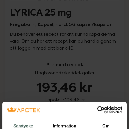
LYRICA 25 mg
Pregabalin, Kapsel, hård, 56 kapsel/kapslar
Du behöver ett recept för att kunna köpa denna
vara. Om du har ett recept kan du handla genom
att logga in med ditt bank-ID.
Pris med recept
Högkostnadsskyddet gäller
193,46 kr
I apotek:
193,46 kr
Köp via ditt recept
Samtycke
Information
Om