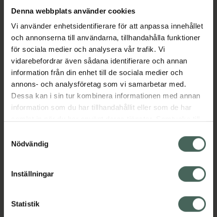
Denna webbplats använder cookies
Aktuella erbjudanden
Vi använder enhetsidentifierare för att anpassa innehållet
och annonserna till användarna, tillhandahålla funktioner
för sociala medier och analysera vår trafik. Vi
Beskrivning
Dölj
vidarebefordrar även sådana identifierare och annan
information från din enhet till de sociala medier och
EAN:
00361755008131
annons- och analysföretag som vi samarbetar med.
Dessa kan i sin tur kombinera informationen med annan
information som du har tillhandahållit eller som de har
Bipacksedel från FASS
Visa
samlat in när du har använt deras tjänster. Samtycke till
cookies är frivilligt och du kan när som helst ändra eller
Samtyckesval
återkalla ditt samtycke via webbplatsens
Nödvändig
cookieinställningar. Ett återkallat samtycke påverkar inte
lagligheten av behandling som skett innan återkallelsen.
Inställningar
Kronans Apotek finns här för dig. Du hittar oss från Skåne i
syd till Lappland i norr, och online i mobilen och på
Statistik
datorn. Oavsett vem du är så är det vårt uppdrag att