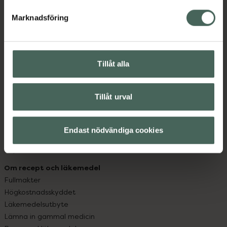
hjälpa just dig att må lite bättre. Välkommen att prata
med oss.
Marknadsföring
Kundservice
Kontakta oss
Tillåt alla
Vanliga frågor
Hitta apotek
Handla tryggt
Tillåt urval
Leverans, betalning och retur
Kundklubb
Sajtens tillgänglighet
Endast nödvändiga cookies
App
Köpvillkor
Om recept och läkemedel
Fullmakter
Högkostnadsskyddet
Läkemedelsutbyte
Lämna in gammal medicin