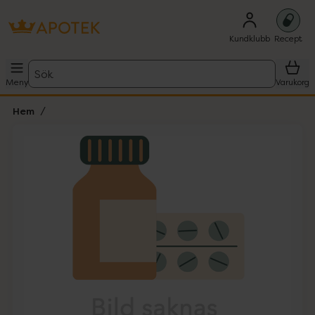
Kundklubb
Recept
Sök
Meny
Varukorg
Hem
Hoppa över Lista
Lista: . Innehåller 1 objekt.