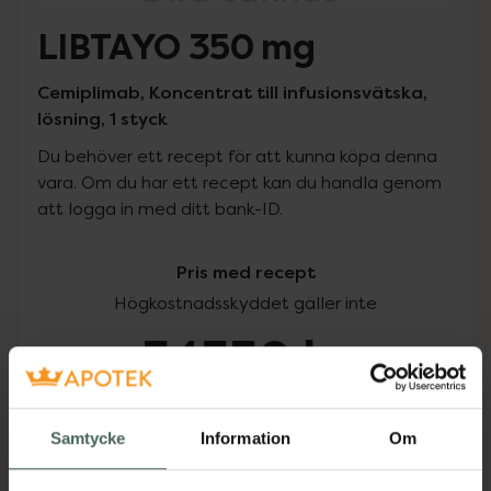
LIBTAYO 350 mg
Cemiplimab, Koncentrat till infusionsvätska,
lösning, 1 styck
Du behöver ett recept för att kunna köpa denna
vara. Om du har ett recept kan du handla genom
att logga in med ditt bank-ID.
Pris med recept
Högkostnadsskyddet gäller inte
54550 kr
I apotek:
54550 kr
Samtycke
Information
Om
Köp via ditt recept