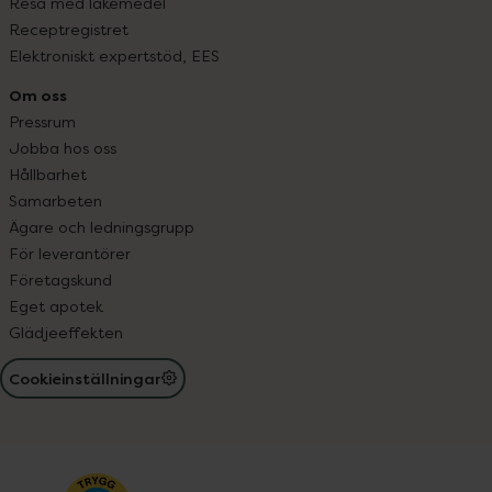
Resa med läkemedel
Receptregistret
Elektroniskt expertstöd, EES
Om oss
Pressrum
Jobba hos oss
Hållbarhet
Samarbeten
Ägare och ledningsgrupp
För leverantörer
Företagskund
Eget apotek
Glädjeeffekten
Cookieinställningar