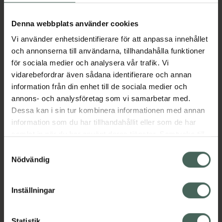
Aktuella erbjudanden
Denna webbplats använder cookies
Vi använder enhetsidentifierare för att anpassa innehållet
Beskrivning
Dölj
och annonserna till användarna, tillhandahålla funktioner
för sociala medier och analysera vår trafik. Vi
vidarebefordrar även sådana identifierare och annan
Läs alltid bipacksedeln innan
information från din enhet till de sociala medier och
användning.
annons- och analysföretag som vi samarbetar med.
EAN:
07046263874791
Dessa kan i sin tur kombinera informationen med annan
information som du har tillhandahållit eller som de har
samlat in när du har använt deras tjänster. Samtycke till
Bipacksedel från FASS
Visa
cookies är frivilligt och du kan när som helst ändra eller
Samtyckesval
återkalla ditt samtycke via webbplatsens
Nödvändig
cookieinställningar. Ett återkallat samtycke påverkar inte
lagligheten av behandling som skett innan återkallelsen.
Inställningar
Kronans Apotek finns här för dig. Du hittar oss från Skåne i
Statistik