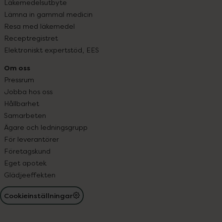
Läkemedelsutbyte
Lämna in gammal medicin
Resa med läkemedel
Receptregistret
Elektroniskt expertstöd, EES
Om oss
Pressrum
Jobba hos oss
Hållbarhet
Samarbeten
Ägare och ledningsgrupp
För leverantörer
Företagskund
Eget apotek
Glädjeeffekten
Cookieinställningar