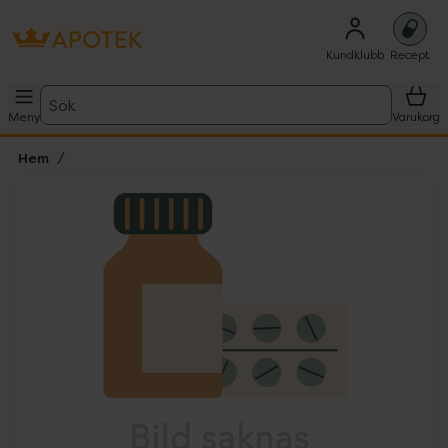
Kundklubb
Recept
Sök
Meny
Varukorg
Hem
Hoppa över Lista
Lista: . Innehåller 1 objekt.