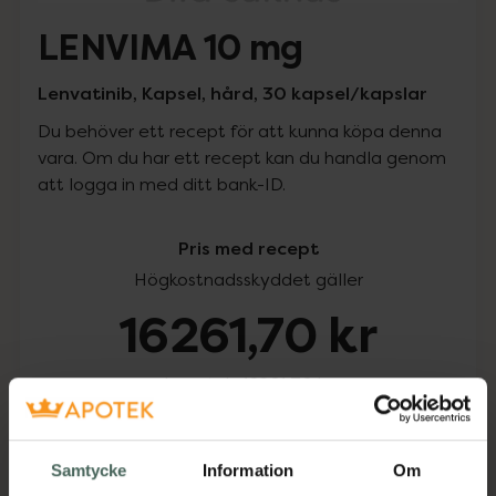
LENVIMA 10 mg
Lenvatinib, Kapsel, hård, 30 kapsel/kapslar
Du behöver ett recept för att kunna köpa denna
vara. Om du har ett recept kan du handla genom
att logga in med ditt bank-ID.
Pris med recept
Högkostnadsskyddet gäller
16261,70 kr
I apotek:
16261,70 kr
Köp via ditt recept
Samtycke
Information
Om