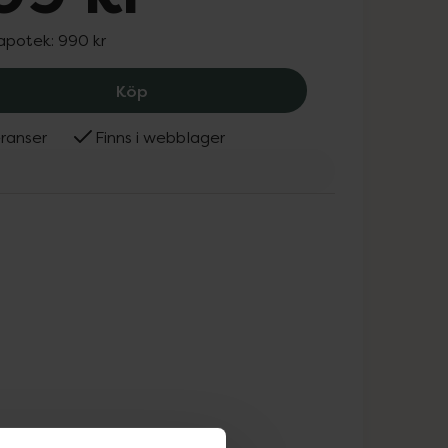
 apotek:
990 kr
LELO Sona Cruise Cerise, 709 kr.
Köp
ranser
Finns i webblager