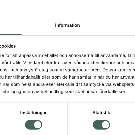
n helt ny sorts orgasm
ngvarigt klimax efter en
ator har en tendens att
Information
Sona Cruise stimulerar
ar, vilket gör att man kan
eva obehag och behöva
cookies
övrerade knappar som
e för att anpassa innehållet och annonserna till användarna, tillh
gon samt åtta olika lägen
vår trafik. Vi vidarebefordrar även sådana identifierare och anna
attensäker och superlätt
nnons- och analysföretag som vi samarbetar med. Dessa kan i sin
likon vilket gör den
har tillhandahållit eller som de har samlat in när du har använt 
kt för duschen eller
an när som helst ändra eller återkalla ditt samtycke via webbplats
likonYtskikt: matt
inte lagligheten av behandling som skett innan återkallelsen.
Batteri: Li-Jon 530mA
ngstid: 1hStandby: upp
: 50 dBReglage: knapps
Inställningar
Statistik