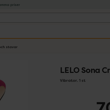
amma priser
och stavar
LELO Sona Cr
Vibrator. 1 st
7