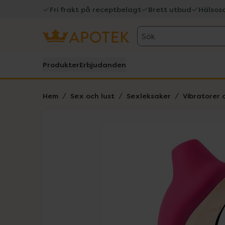
Fri frakt på receptbelagt
Brett utbud
Hälsos
Sök
Produkter
Erbjudanden
Hem
Sex och lust
Sexleksaker
Vibratorer 
Hoppa över Lista
Lista: . Innehåller 3 objekt.