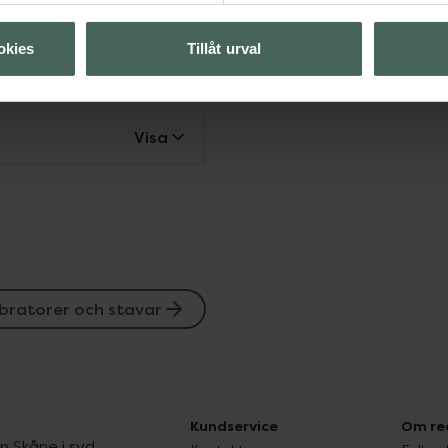
okies
Tillåt urval
 stavar
Visa
ibratorer och stavar
Kundservice
Om re
ån Skåne i syd