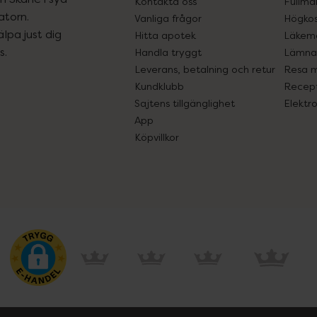
Kontakta oss
Fullma
atorn.
Vanliga frågor
Högkos
lpa just dig
Hitta apotek
Läkem
s.
Handla tryggt
Lämna 
Leverans, betalning och retur
Resa 
Kundklubb
Recept
Sajtens tillgänglighet
Elektr
App
Köpvillkor