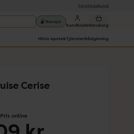
Företagskund
Recept
Kundklubb
Varukorg
Hitta apotek
Tjänster
Rådgivning
uise Cerise
Pris online
09 kr