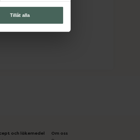
Tillåt alla
cept och läkemedel
Om oss