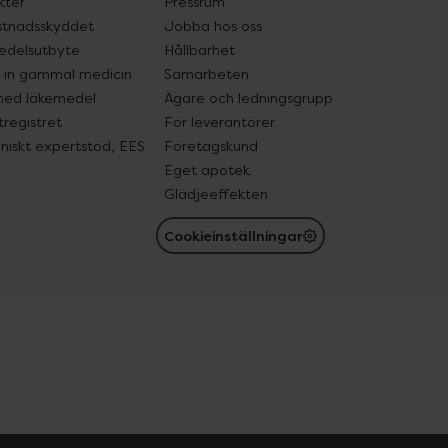
kter
Pressrum
tnadsskyddet
Jobba hos oss
edelsutbyte
Hållbarhet
in gammal medicin
Samarbeten
med läkemedel
Ägare och ledningsgrupp
registret
För leverantörer
oniskt expertstöd, EES
Företagskund
Eget apotek
Glädjeeffekten
Cookieinställningar