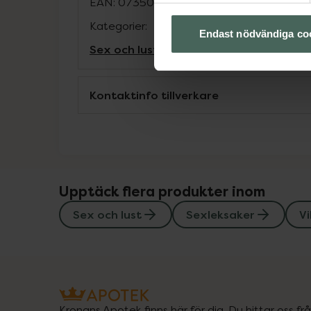
EAN:
07350075026041
Kategorier:
Endast nödvändiga co
Sex och lust
Sexleksaker
Vibratorer och
Kontaktinfo tillverkare
Upptäck flera produkter inom
Sex och lust
Sexleksaker
V
Kronans Apotek finns här för dig. Du hittar oss fr