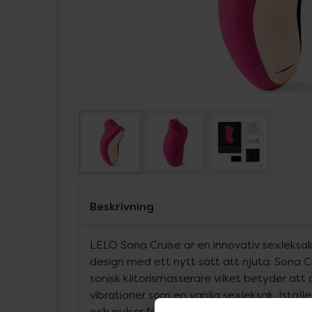
Beskrivning
LELO Sona Cruise är en innovativ sexleksak 
design med ett nytt sätt att njuta. Sona Cr
sonisk klitorismasserare vilket betyder att 
vibrationer som en vanlig sexleksak. Istäl
och pulser för att stimulera hela din klitori