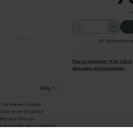
I
Snabba leve
Fler produkter från LELO
Aktuella erbjudanden
Dölj
för henne, i stilren
uise är en så kallad
den inte drivs av
let använder den ljudvågor
s – inte bara den yttre