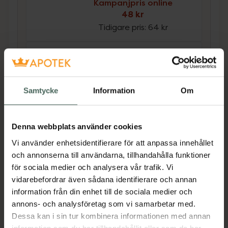
Kampanjpris online
48 kr
Tidigare pris:
64 kr
4.1 av 5 i omdöme
Kronans Apotek Balsam
Normalt
Balsam Oparfymerad, 200
Samtycke
Information
Om
ml
Kampanjpris online
Denna webbplats använder cookies
48 kr
Vi använder enhetsidentifierare för att anpassa innehållet
Tidigare pris:
64 kr
och annonserna till användarna, tillhandahålla funktioner
för sociala medier och analysera vår trafik. Vi
Köp båda för
:
96 kr
vidarebefordrar även sådana identifierare och annan
Köp båda
information från din enhet till de sociala medier och
annons- och analysföretag som vi samarbetar med.
Dessa kan i sin tur kombinera informationen med annan