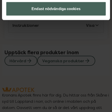
Innehåll
Visa
Endast nödvändiga cookies
Instruktioner
Visa
Upptäck flera produkter inom
Hårvård
Veganska produkter
Kronans Apotek finns här för dig. Du hittar oss från Skåne i
syd till Lappland i norr, och online i mobilen och på
datorn. Oavsett vem du är så är det vårt uppdrag att