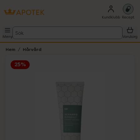
Kundklubb
Recept
Sök
Meny
Varukorg
Hem
Hårvård
25%
Hoppa över Lista
Lista: . Innehåller 1 objekt.