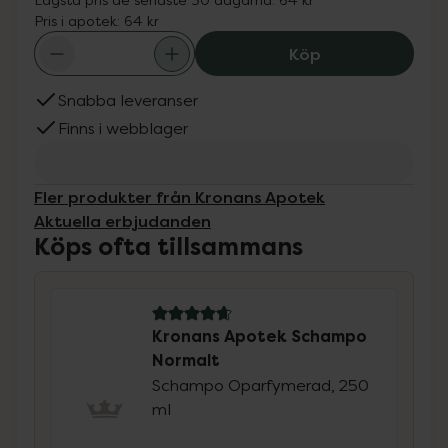
Pris i apotek:
64 kr
Kronans Apotek
Köp
Snabba leveranser
Finns i webblager
Fler produkter från Kronans Apotek
Aktuella erbjudanden
Köps ofta tillsammans
4.7 av 5 i omdöme
Kronans Apotek Schampo
Normalt
Schampo Oparfymerad, 250
ml