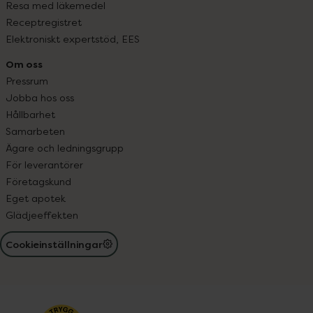
Resa med läkemedel
Receptregistret
Elektroniskt expertstöd, EES
Om oss
Pressrum
Jobba hos oss
Hållbarhet
Samarbeten
Ägare och ledningsgrupp
För leverantörer
Företagskund
Eget apotek
Glädjeeffekten
Cookieinställningar