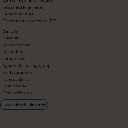
Lämna in gammal medicin
Resa med läkemedel
Receptregistret
Elektroniskt expertstöd, EES
Om oss
Pressrum
Jobba hos oss
Hållbarhet
Samarbeten
Ägare och ledningsgrupp
För leverantörer
Företagskund
Eget apotek
Glädjeeffekten
Cookieinställningar