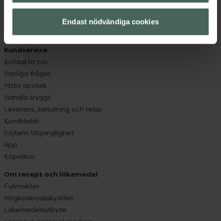
hjälpa just dig att må lite bättre. Välkommen att prata
Endast nödvändiga cookies
med oss.
Kundservice
Kontakta oss
Vanliga frågor
Hitta apotek
Handla tryggt
Leverans, betalning och retur
Kundklubb
Sajtens tillgänglighet
App
Köpvillkor
Om recept och läkemedel
Fullmakter
Högkostnadsskyddet
Läkemedelsutbyte