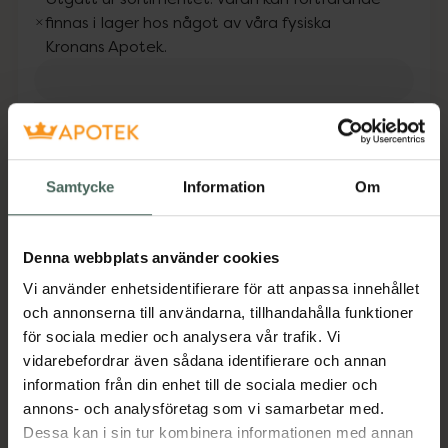
finnas i lager hos något av våra fysiska
Kronans Apotek.
Fler produkter från Utgått
Aktuella erbjudanden
Samtycke
Information
Om
Beskrivning
Dölj
Återfuktande handkräm med en uppfriskande
Denna webbplats använder cookies
och ljuvlig doft av marshmallow och vanilj.
Vi använder enhetsidentifierare för att anpassa innehållet
Innehåller rikligt med återfuktande ämnen
och annonserna till användarna, tillhandahålla funktioner
som panthenol, glycerin och sheasmör för att
för sociala medier och analysera vår trafik. Vi
skydda och motverka torra händer och
vidarebefordrar även sådana identifierare och annan
nagelband. För mjuka och väldoftande
information från din enhet till de sociala medier och
händer. Flaskan är tillverkad av återvunnen
annons- och analysföretag som vi samarbetar med.
plast. Vegansk.
Dessa kan i sin tur kombinera informationen med annan