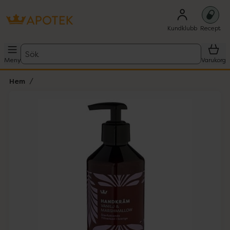
Kundklubb
Recept
Sök
Meny
Varukorg
Hem
Hoppa över Lista
Lista: . Innehåller 1 objekt.