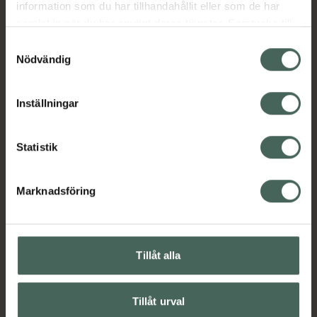
Jämförpris
290 kr
/
l
information som du har tillhandahållit eller som de har
samlat in när du har använt deras tjänster. Samtycke till
EAN:
07312489993142
cookies är frivilligt och du kan när som helst ändra eller
Samtyckesval
Kategorier:
återkalla ditt samtycke via webbplatsens
Nödvändig
cookieinställningar. Ett återkallat samtycke påverkar inte
lagligheten av behandling som skett innan återkallelsen.
Inställningar
Innehåll
Visa
Statistik
Instruktioner
Visa
Marknadsföring
Tillåt alla
Kronans Apotek finns här för dig. Du hittar oss från Skåne i
syd till Lappland i norr, och online i mobilen och på
Tillåt urval
datorn. Oavsett vem du är så är det vårt uppdrag att