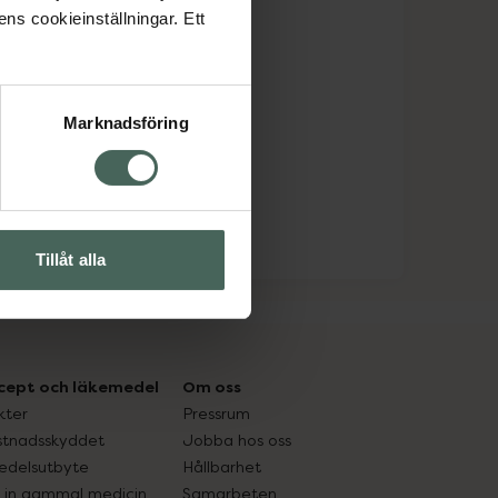
ens cookieinställningar. Ett
Marknadsföring
Tillåt alla
cept och läkemedel
Om oss
kter
Pressrum
tnadsskyddet
Jobba hos oss
edelsutbyte
Hållbarhet
in gammal medicin
Samarbeten