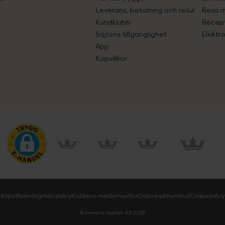
Leverans, betalning och retur
Resa 
Kundklubb
Recept
Sajtens tillgänglighet
Elektr
App
Köpvillkor
Köpvillkor
Integritetspolicy
Klubbens medlemsvillkor
Dataskyddsombud
Cookiepolicy
© Kronans Apotek AB
2026