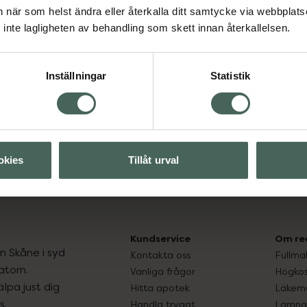
an när som helst ändra eller återkalla ditt samtycke via webbplats
inte lagligheten av behandling som skett innan återkallelsen.
Visa
Inställningar
Statistik
Visa
okies
Tillåt urval
Kundservice
Om re
ån Skåne i syd
Kontakta oss
Fullma
atorn.
Vanliga frågor
Högkos
lpa just dig
Hitta apotek
Läkem
s.
Handla tryggt
Lämna 