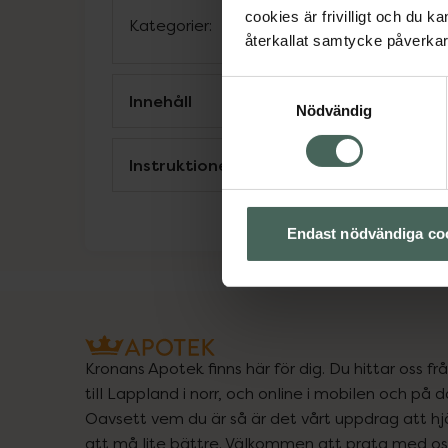
cookies är frivilligt och du k
Kategorier:
återkallat samtycke påverkar 
Samtyckesval
Innehåll
Nödvändig
Instruktioner
Endast nödvändiga co
Kronans Apotek finns här för dig. Du hittar oss fr
till Lappland i norr, och online i mobilen och på d
Oavsett vem du är så är det vårt uppdrag att hjä
att må lite bättre. Välkommen att prata med os