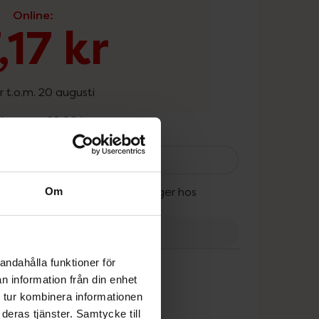
Online
:
,17 kr
r t.o.m. 20 augusti
 dagarna:
22,90 kr
Kronans Apotek Barntandborste Extra Mjuk, 
Utgått
ran kan fortfarande finnas i lager hos
Om
onans Apotek.
tt
andahålla funktioner för
n information från din enhet
 tur kombinera informationen
deras tjänster. Samtycke till