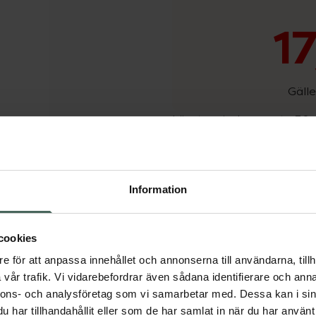
17
Gälle
Lägsta pris de senaste 30
Pris i apotek:
21,90 kr
Dölj
Utgått ur sortimentet. Va
Information
något av våra fysiska Kr
juka strån och med ett
ma åt även längst bak i
cookies
andborste minst var
Fler produkter från Utgå
e för att anpassa innehållet och annonserna till användarna, tillh
Aktuella erbjudanden
vår trafik. Vi vidarebefordrar även sådana identifierare och anna
nnons- och analysföretag som vi samarbetar med. Dessa kan i sin
har tillhandahållit eller som de har samlat in när du har använt 