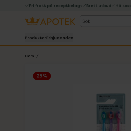
Fri frakt på receptbelagt
Brett utbud
Hälsos
Sök
Produkter
Erbjudanden
Hem
25%
Hoppa över Lista
Lista: . Innehåller 1 objekt.