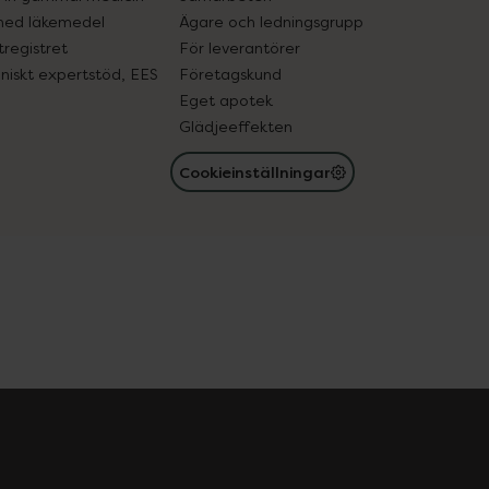
med läkemedel
Ägare och ledningsgrupp
registret
För leverantörer
oniskt expertstöd, EES
Företagskund
Eget apotek
Glädjeeffekten
Cookieinställningar