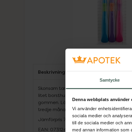
Beskrivning
Samtycke
Skonsam tandborste för barn med extra m
litet borsthuvud som gör det lätt att kom
Denna webbplats använder 
gommen. Lämplig för barn från 3 år. Byt t
Vi använder enhetsidentifierar
tredje månad.
sociala medier och analysera 
Jämförpris
7,30 kr
/
st
till de sociala medier och a
EAN:
07312489994040
med annan information som du 