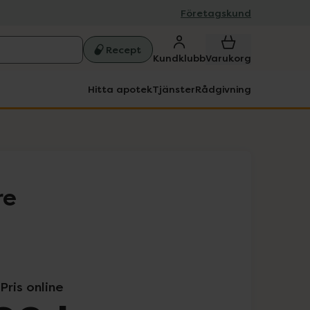
Företagskund
Recept
Kundklubb
Varukorg
Hitta apotek
Tjänster
Rådgivning
re
Pris online