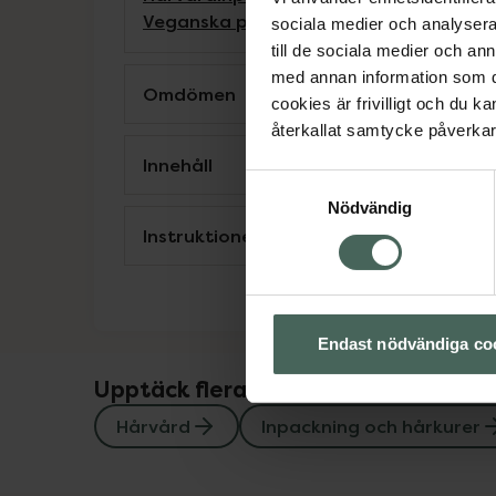
Veganska produkter
sociala medier och analysera 
till de sociala medier och a
med annan information som du 
Omdömen
cookies är frivilligt och du k
återkallat samtycke påverkar 
Innehåll
Samtyckesval
Nödvändig
Instruktioner
Endast nödvändiga co
Upptäck flera produkter inom
Hårvård
Inpackning och hårkurer