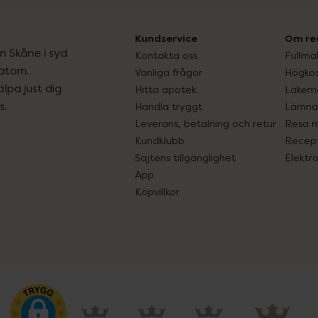
Kundservice
Om re
ån Skåne i syd
Kontakta oss
Fullma
atorn.
Vanliga frågor
Högkos
lpa just dig
Hitta apotek
Läkem
s.
Handla tryggt
Lämna 
Leverans, betalning och retur
Resa 
Kundklubb
Recept
Sajtens tillgänglighet
Elektr
App
Köpvillkor