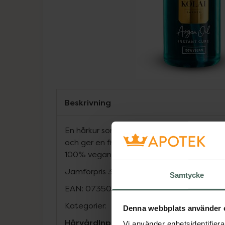
Beskrivning
En hårkur som ger omedelbar näring till to
och ger en frisk glans och lyxig finish. Mot
100% vegan.
Jämförpris
3053,33 kr
/
l
Samtycke
EAN:
07350110350056
Kategorier:
Denna webbplats använder 
Hårvård
Inpackning och hårkurer
Vegan
Vi använder enhetsidentifierar