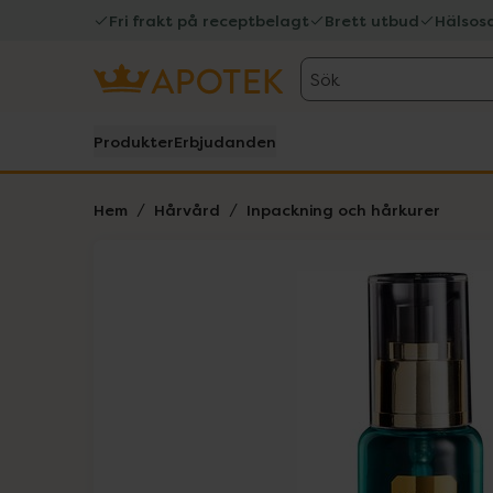
Fri frakt på receptbelagt
Brett utbud
Hälsos
Sök
Produkter
Erbjudanden
Hem
Hårvård
Inpackning och hårkurer
Hoppa över Lista
Lista: . Innehåller 1 objekt.