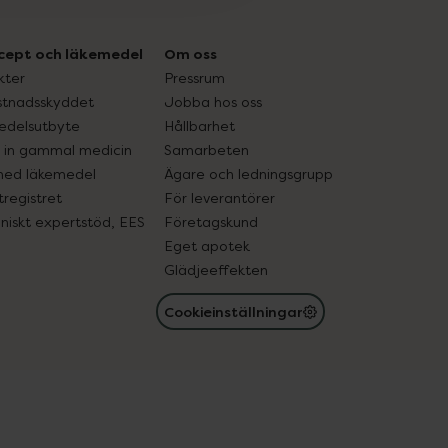
cept och läkemedel
Om oss
kter
Pressrum
tnadsskyddet
Jobba hos oss
edelsutbyte
Hållbarhet
in gammal medicin
Samarbeten
med läkemedel
Ägare och ledningsgrupp
registret
För leverantörer
oniskt expertstöd, EES
Företagskund
Eget apotek
Glädjeeffekten
Cookieinställningar