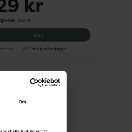
29 kr
 apotek:
229 kr
Kolai Hair Cure, 229 kr.
Köp
ranser
Finns i webblager
Om
andahålla funktioner för