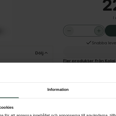
2
I
Snabba leve
Dölj
Fler produkter från Kolai
Aktuella erbjudanden
rrt hår. Absorberas snabbt
verkar kluvna hårtoppar.
Information
cookies
sk hårvård
e för att anpassa innehållet och annonserna till användarna, tillh