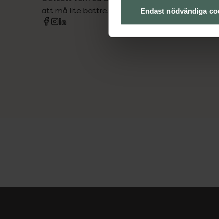
att må lite bättre. Välkommen att prata med os
Endast nödvändiga co