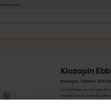
amma priser
Klozapin Ebb
Klozapin, Tablett, 200 ta
Du behöver ett recept för 
recept kan du handla genom
Pr