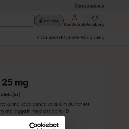
Företagskund
Recept
Kundklubb
Varukorg
Hitta apotek
Tjänster
Rådgivning
 25 mg
blett(er)
att kunna köpa denna vara. Om du har ett
 att logga in med ditt bank-ID.
is med recept