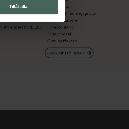
in gammal medicin
Samarbeten
Tillåt alla
med läkemedel
Ägare och ledningsgrupp
registret
För leverantörer
oniskt expertstöd, EES
Företagskund
Eget apotek
Glädjeeffekten
Cookieinställningar