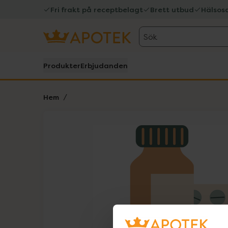
Fri frakt på receptbelagt
Brett utbud
Hälsos
Sök
Produkter
Erbjudanden
Hem
Hoppa över Lista
Lista: . Innehåller 1 objekt.