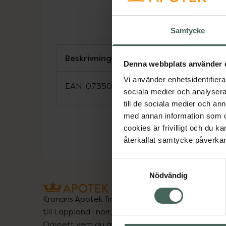
Samtycke
Beskrivning
Denna webbplats använder 
Vi använder enhetsidentifierar
EAN:
07350124332987
sociala medier och analysera 
till de sociala medier och a
med annan information som du 
cookies är frivilligt och du k
återkallat samtycke påverkar 
Samtyckesval
Nödvändig
Kronans Apotek finns här för dig. Du hittar oss fr
till Lappland i norr, och online i mobilen och på d
Oavsett vem du är så är det vårt uppdrag att hjä