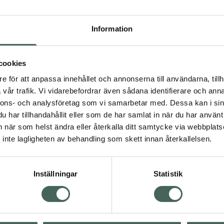
Högkos
363
Information
Dölj
cookies
I a
e för att anpassa innehållet och annonserna till användarna, tillh
Kö
vår trafik. Vi vidarebefordrar även sådana identifierare och anna
nnons- och analysföretag som vi samarbetar med. Dessa kan i sin
har tillhandahållit eller som de har samlat in när du har använt 
an när som helst ändra eller återkalla ditt samtycke via webbplats
Aktuella erbjudanden
inte lagligheten av behandling som skett innan återkallelsen.
Inställningar
Statistik
Kundservice
Om re
ån Skåne i syd
Kontakta oss
Fullma
atorn.
Vanliga frågor
Högkos
lpa just dig
Hitta apotek
Läkem