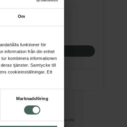
tnadsskyddet gäller
,55 kr
Om
potek:
363,55 kr
andahålla funktioner för
p via ditt recept
n information från din enhet
 tur kombinera informationen
deras tjänster. Samtycke till
ens cookieinställningar. Ett
Marknadsföring
cept och läkemedel
Om oss
kter
Pressrum
tnadsskyddet
Jobba hos oss
edelsutbyte
Hållbarhet