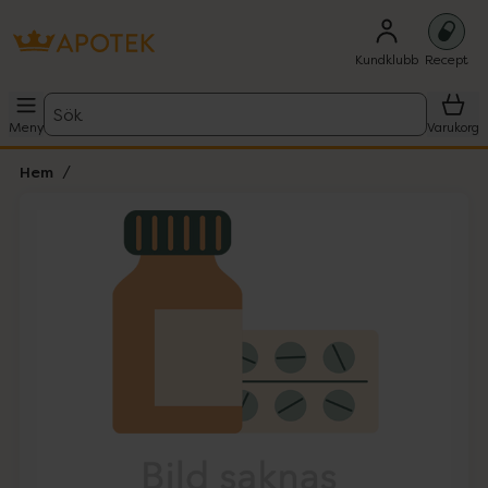
Kundklubb
Recept
Sök
Meny
Varukorg
Hem
Hoppa över Lista
Lista: . Innehåller 1 objekt.