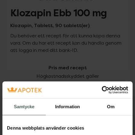
Klozapin Ebb 100 mg
Klozapin, Tablett, 90 tablett(er)
Du behöver ett recept för att kunna köpa denna
vara. Om du har ett recept kan du handla genom
att logga in med ditt bank-ID.
Pris med recept
Högkostnadsskyddet gäller
330,25 kr
I apotek:
330,25 kr
Samtycke
Information
Om
Köp via ditt recept
Denna webbplats använder cookies