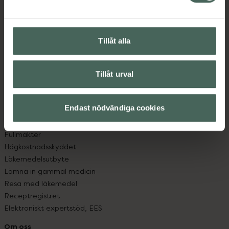
Kontakta oss
Vanliga frågor
Hitta apotek
Tillåt alla
Handla tryggt
Leverans, betalning och retur
Kundklubb
Tillåt urval
Sajtens tillgänglighet
App
Köpvillkor
Endast nödvändiga cookies
Om recept och läkemedel
Fullmakter
Högkostnadsskyddet
Läkemedelsutbyte
Lämna in gammal medicin
Resa med läkemedel
Receptregistret
Elektroniskt expertstöd, EES
Om oss