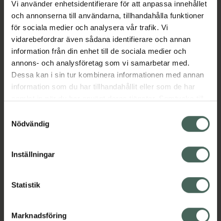
Vi använder enhetsidentifierare för att anpassa innehållet
Aktuella erbjudanden
och annonserna till användarna, tillhandahålla funktioner
för sociala medier och analysera vår trafik. Vi
vidarebefordrar även sådana identifierare och annan
Beskrivning
Dölj
information från din enhet till de sociala medier och
annons- och analysföretag som vi samarbetar med.
EAN:
07350124334059
Dessa kan i sin tur kombinera informationen med annan
information som du har tillhandahållit eller som de har
samlat in när du har använt deras tjänster. Samtycke till
cookies är frivilligt och du kan när som helst ändra eller
Samtyckesval
återkalla ditt samtycke via webbplatsens
Nödvändig
cookieinställningar. Ett återkallat samtycke påverkar inte
Kronans Apotek finns här för dig. Du hittar oss från Skåne i
lagligheten av behandling som skett innan återkallelsen.
syd till Lappland i norr, och online i mobilen och på
Inställningar
datorn. Oavsett vem du är så är det vårt uppdrag att
hjälpa just dig att må lite bättre. Välkommen att prata
Statistik
med oss.
Kundservice
Marknadsföring