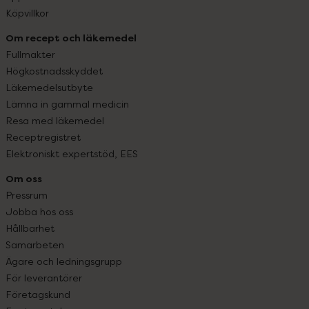
Köpvillkor
Om recept och läkemedel
Fullmakter
Högkostnadsskyddet
Läkemedelsutbyte
Lämna in gammal medicin
Resa med läkemedel
Receptregistret
Elektroniskt expertstöd, EES
Om oss
Pressrum
Jobba hos oss
Hållbarhet
Samarbeten
Ägare och ledningsgrupp
För leverantörer
Företagskund