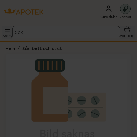
Kundklubb
Recept
Sök
Meny
Varukorg
Hem
Sår, bett och stick
Hoppa över Lista
Lista: . Innehåller 1 objekt.