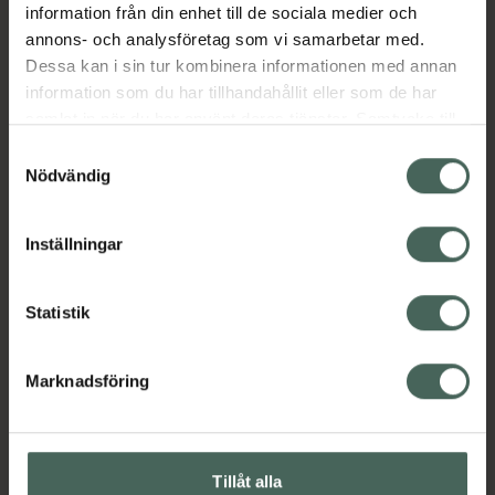
information från din enhet till de sociala medier och
Kategorier:
annons- och analysföretag som vi samarbetar med.
Dessa kan i sin tur kombinera informationen med annan
Sår, bett och stick
information som du har tillhandahållit eller som de har
samlat in när du har använt deras tjänster. Samtycke till
Innehåll
Visa
cookies är frivilligt och du kan när som helst ändra eller
Samtyckesval
återkalla ditt samtycke via webbplatsens
Nödvändig
cookieinställningar. Ett återkallat samtycke påverkar inte
Instruktioner
Visa
lagligheten av behandling som skett innan återkallelsen.
Inställningar
Bipacksedel från FASS
Visa
Statistik
Marknadsföring
Upptäck flera produkter inom
Sår, bett och stick
Tillåt alla