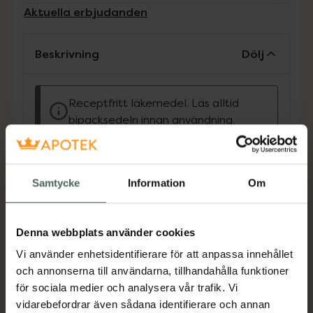
Aktuella erbjudanden
Beskrivning
Dölj
Receptfritt läkemedel. Läs alltid
bipacksedeln innan användning.
Klorhexidinsprit Fresenius Kabi (5 mg/ml) är en
kutan lösning för desinfektion av hud före
injektioner, punktioner, provtagning och
Samtycke
Information
Om
kirurgiska ingrepp. Den dödar bakterier och ger
långtidsverkan. Applicera, låt torka helt (1/2–2
min) och undvik kontakt med
Denna webbplats använder cookies
ögon/slemhinnor. Öppnad flaska bör kasseras
Vi använder enhetsidentifierare för att anpassa innehållet
efter 1 månad.
och annonserna till användarna, tillhandahålla funktioner
Jämförpris
165 kr
/
l
för sociala medier och analysera vår trafik. Vi
vidarebefordrar även sådana identifierare och annan
EAN:
07046264843260