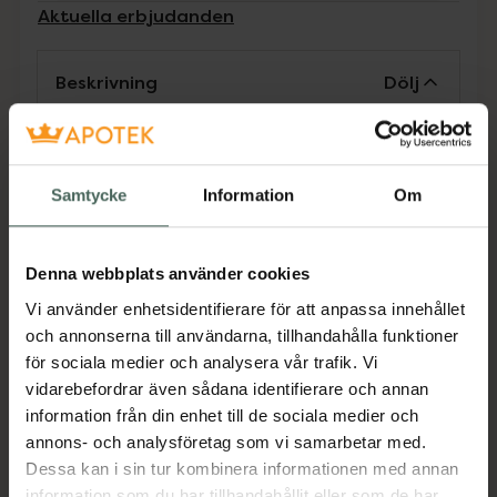
Aktuella erbjudanden
Beskrivning
Dölj
Receptfritt läkemedel. Läs alltid
bipacksedeln innan användning.
Samtycke
Information
Om
Receptfritt läkemedel. Tvättlösning för
utvärtes bruk som hämmar eller dödar
Denna webbplats använder cookies
tillväxten av olika typer av bakterier. Är
avsedd för t.ex. sårdesinfektion. Läs alltid
Vi använder enhetsidentifierare för att anpassa innehållet
bipacksedel innan användning.
och annonserna till användarna, tillhandahålla funktioner
för sociala medier och analysera vår trafik. Vi
Jämförpris
13300 kr
/
l
vidarebefordrar även sådana identifierare och annan
EAN:
07046260922426
information från din enhet till de sociala medier och
annons- och analysföretag som vi samarbetar med.
Kategorier:
Dessa kan i sin tur kombinera informationen med annan
Sår, bett och stick
Sårtvätt & Rengöring
information som du har tillhandahållit eller som de har