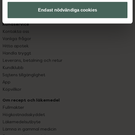
hjälpa just dig att må lite bättre. Välkommen att prata
med oss.
Endast nödvändiga cookies
Kundservice
Kontakta oss
Vanliga frågor
Hitta apotek
Handla tryggt
Leverans, betalning och retur
Kundklubb
Sajtens tillgänglighet
App
Köpvillkor
Om recept och läkemedel
Fullmakter
Högkostnadsskyddet
Läkemedelsutbyte
Lämna in gammal medicin