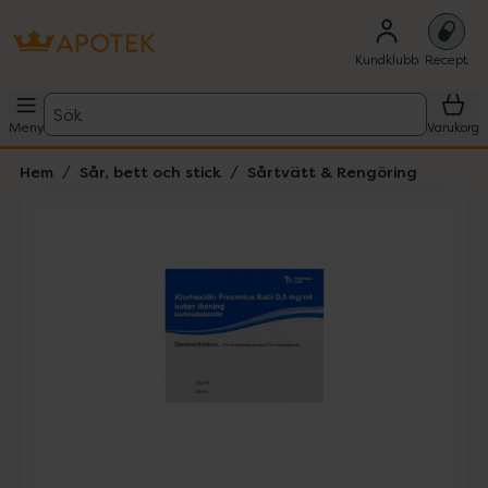
Kundklubb
Recept
Sök
Meny
Varukorg
Hem
Sår, bett och stick
Sårtvätt & Rengöring
Hoppa över Lista
Lista: . Innehåller 1 objekt.