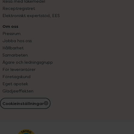
Resa med läkemedel
Receptregistret
Elektroniskt expertstöd, EES
Om oss
Pressrum
Jobba hos oss
Hållbarhet
Samarbeten
Ägare och ledningsgrupp
För leverantörer
Företagskund
Eget apotek
Glädjeeffekten
Cookieinställningar