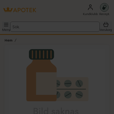
Kundklubb
Recept
Sök
Meny
Varukorg
Hem
Hoppa över Lista
Lista: . Innehåller 1 objekt.