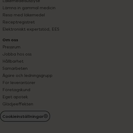
Läkemedelsutbyte
Lämna in gammal medicin
Resa med läkemedel
Receptregistret
Elektroniskt expertstöd, EES
Om oss
Pressrum
Jobba hos oss
Hållbarhet
Samarbeten
Ägare och ledningsgrupp
För leverantörer
Företagskund
Eget apotek
Glädjeeffekten
Cookieinställningar