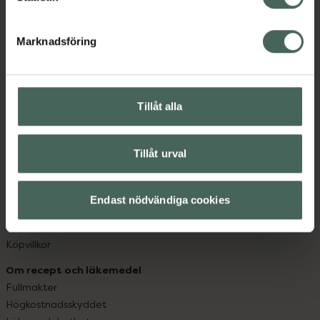
datorn. Oavsett vem du är så är det vårt uppdrag att
hjälpa just dig att må lite bättre. Välkommen att prata
Marknadsföring
med oss.
Kundservice
Tillåt alla
Kontakta oss
Vanliga frågor
Hitta apotek
Tillåt urval
Handla tryggt
Leverans, betalning och retur
Kundklubb
Endast nödvändiga cookies
Sajtens tillgänglighet
App
Köpvillkor
Om recept och läkemedel
Fullmakter
Högkostnadsskyddet