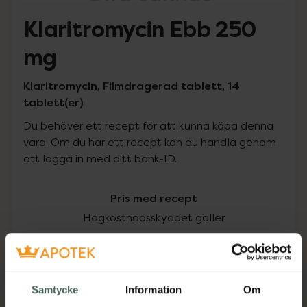
Klaritromycin Ebb 250
mg
Klaritromycin, Filmdragerad tablett, 14
tablett(er)
Du behöver ett recept för att kunna köpa denna
vara. Om du har ett recept kan du handla genom
att logga in med ditt bank-ID.
Pris med recept
Högkostnadsskyddet gäller
195,93 kr
I apotek:
195,93 kr
Samtycke
Information
Om