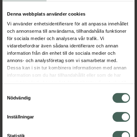
Köp via ditt recept
Denna webbplats använder cookies
Vi använder enhetsidentifierare för att anpassa innehållet
Aktuella erbjudanden
och annonserna till användarna, tillhandahålla funktioner
för sociala medier och analysera vår trafik. Vi
Beskrivning
Dölj
vidarebefordrar även sådana identifierare och annan
information från din enhet till de sociala medier och
annons- och analysföretag som vi samarbetar med.
Läs alltid bipacksedeln innan
Dessa kan i sin tur kombinera informationen med annan
användning.
information som du har tillhandahållit eller som de har
samlat in när du har använt deras tjänster. Samtycke till
EAN:
07350096044680
cookies är frivilligt och du kan när som helst ändra eller
Samtyckesval
återkalla ditt samtycke via webbplatsens
Nödvändig
cookieinställningar. Ett återkallat samtycke påverkar inte
lagligheten av behandling som skett innan återkallelsen.
Inställningar
Kronans Apotek finns här för dig. Du hittar oss från Skåne i
Statistik
syd till Lappland i norr, och online i mobilen och på