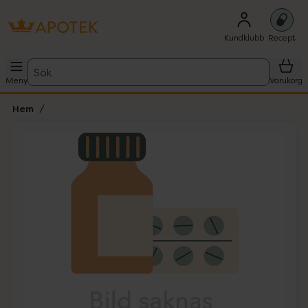
Kundklubb
Recept
Sök
Meny
Varukorg
Hem
Hoppa över Lista
Lista: . Innehåller 1 objekt.