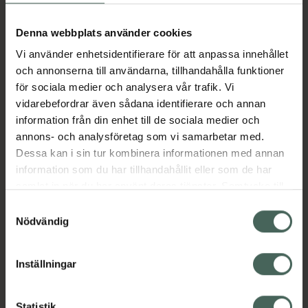
Aktuella erbjudanden
Denna webbplats använder cookies
Vi använder enhetsidentifierare för att anpassa innehållet
Beskrivning
Dölj
och annonserna till användarna, tillhandahålla funktioner
för sociala medier och analysera vår trafik. Vi
vidarebefordrar även sådana identifierare och annan
Läs alltid bipacksedeln innan
information från din enhet till de sociala medier och
användning.
annons- och analysföretag som vi samarbetar med.
EAN:
07046263973647
Dessa kan i sin tur kombinera informationen med annan
information som du har tillhandahållit eller som de har
samlat in när du har använt deras tjänster. Samtycke till
Bipacksedel från FASS
Visa
cookies är frivilligt och du kan när som helst ändra eller
Samtyckesval
återkalla ditt samtycke via webbplatsens
Nödvändig
cookieinställningar. Ett återkallat samtycke påverkar inte
lagligheten av behandling som skett innan återkallelsen.
Inställningar
Kronans Apotek finns här för dig. Du hittar oss från Skåne i
Statistik