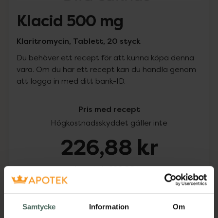
Klacid 500 mg
Klaritromycin, Tablett, 20 styck
Du behöver ett recept för att kunna köpa denna
vara. Om du har ett recept kan du handla genom
att logga in med ditt bank-ID.
Pris med recept
Högkostnadsskyddet gäller inte
226,88 kr
I apotek:
226,88 kr
Köp via ditt recept
Samtycke
Information
Om