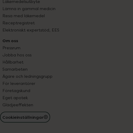
Läkemedelsutbyte
Lämna in gammal medicin
Resa med läkemedel
Receptregistret
Elektroniskt expertstöd, EES
Om oss
Pressrum
Jobba hos oss
Hållbarhet
Samarbeten
Ägare och ledningsgrupp
För leverantörer
Företagskund
Eget apotek
Glädjeeffekten
Cookieinställningar