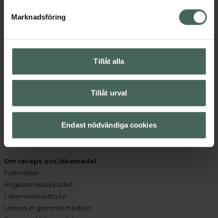
hjälpa just dig att må lite bättre. Välkommen att prata
med oss.
Marknadsföring
Kundservice
Kontakta oss
Tillåt alla
Vanliga frågor
Hitta apotek
Handla tryggt
Tillåt urval
Leverans, betalning och retur
Kundklubb
Sajtens tillgänglighet
Endast nödvändiga cookies
App
Köpvillkor
Om recept och läkemedel
Fullmakter
Högkostnadsskyddet
Läkemedelsutbyte
Lämna in gammal medicin