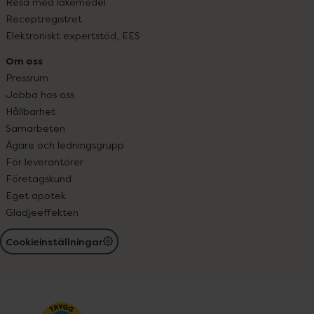
Resa med läkemedel
Receptregistret
Elektroniskt expertstöd, EES
Om oss
Pressrum
Jobba hos oss
Hållbarhet
Samarbeten
Ägare och ledningsgrupp
För leverantörer
Företagskund
Eget apotek
Glädjeeffekten
Cookieinställningar