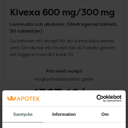
Kivexa 600 mg/300 mg
Lamivudin och abakavir, Filmdragerad tablett,
30 tablett(er)
Du behöver ett recept för att kunna köpa denna
vara. Om du har ett recept kan du handla genom
att logga in med ditt bank-ID.
Pris med recept
Högkostnadsskyddet gäller
1507,42 kr
I apotek:
1507,42 kr
Samtycke
Information
Om
Köp via ditt recept