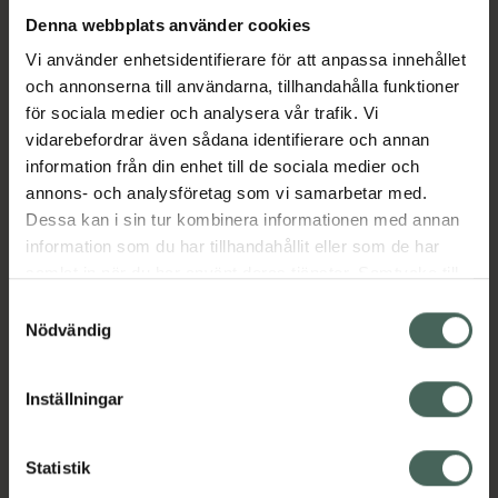
Denna webbplats använder cookies
Aktuella erbjudanden
Vi använder enhetsidentifierare för att anpassa innehållet
och annonserna till användarna, tillhandahålla funktioner
för sociala medier och analysera vår trafik. Vi
Beskrivning
Dölj
vidarebefordrar även sådana identifierare och annan
information från din enhet till de sociala medier och
EAN:
07046265211099
annons- och analysföretag som vi samarbetar med.
Dessa kan i sin tur kombinera informationen med annan
information som du har tillhandahållit eller som de har
Bipacksedel från FASS
Visa
samlat in när du har använt deras tjänster. Samtycke till
cookies är frivilligt och du kan när som helst ändra eller
Samtyckesval
återkalla ditt samtycke via webbplatsens
Nödvändig
cookieinställningar. Ett återkallat samtycke påverkar inte
lagligheten av behandling som skett innan återkallelsen.
Inställningar
Kronans Apotek finns här för dig. Du hittar oss från Skåne i
syd till Lappland i norr, och online i mobilen och på
Statistik
datorn. Oavsett vem du är så är det vårt uppdrag att