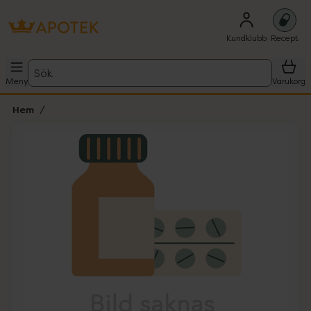
Kundklubb
Recept
Sök
Meny
Varukorg
Hem
Hoppa över Lista
Lista: . Innehåller 1 objekt.