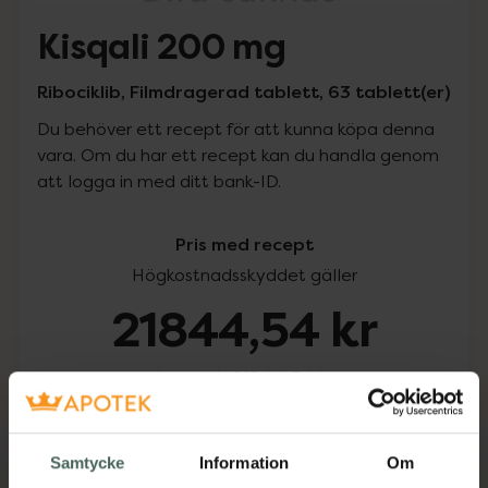
Kisqali 200 mg
Ribociklib, Filmdragerad tablett, 63 tablett(er)
Du behöver ett recept för att kunna köpa denna
vara. Om du har ett recept kan du handla genom
att logga in med ditt bank-ID.
Pris med recept
Högkostnadsskyddet gäller
21844,54 kr
I apotek:
21844,54 kr
Köp via ditt recept
Samtycke
Information
Om