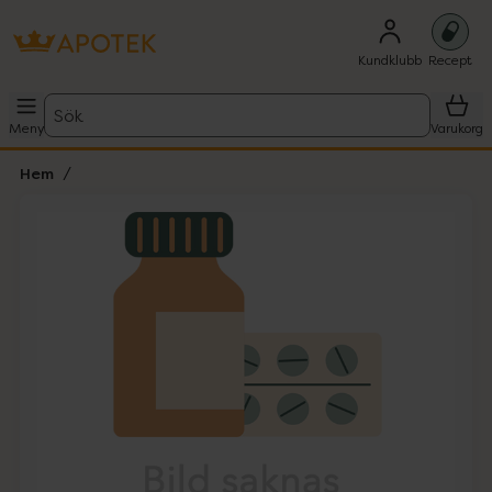
Kundklubb
Recept
Sök
Meny
Varukorg
Hem
Hoppa över Lista
Lista: . Innehåller 1 objekt.