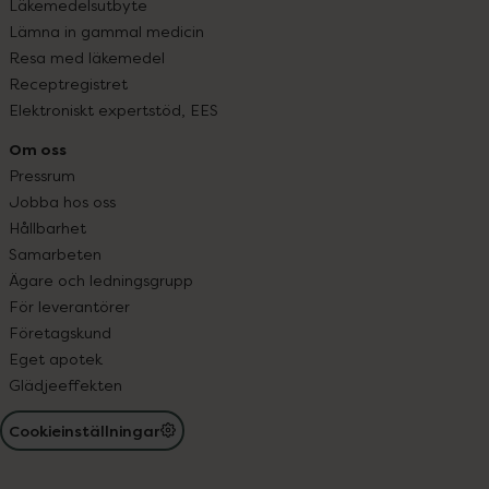
Läkemedelsutbyte
Lämna in gammal medicin
Resa med läkemedel
Receptregistret
Elektroniskt expertstöd, EES
Om oss
Pressrum
Jobba hos oss
Hållbarhet
Samarbeten
Ägare och ledningsgrupp
För leverantörer
Företagskund
Eget apotek
Glädjeeffekten
Cookieinställningar