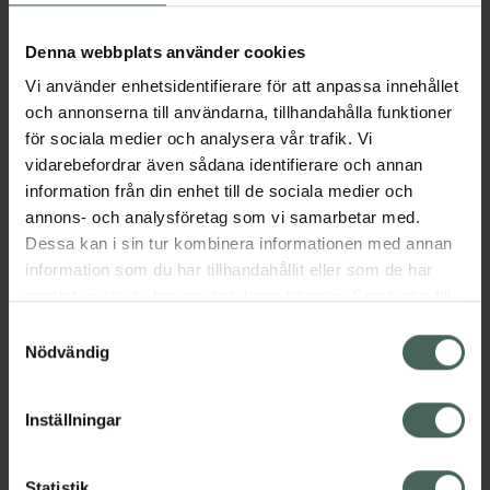
Aktuella erbjudanden
Denna webbplats använder cookies
Vi använder enhetsidentifierare för att anpassa innehållet
Beskrivning
Dölj
och annonserna till användarna, tillhandahålla funktioner
för sociala medier och analysera vår trafik. Vi
vidarebefordrar även sådana identifierare och annan
Läs alltid bipacksedeln innan
information från din enhet till de sociala medier och
användning.
annons- och analysföretag som vi samarbetar med.
EAN:
07046265397939
Dessa kan i sin tur kombinera informationen med annan
information som du har tillhandahållit eller som de har
samlat in när du har använt deras tjänster. Samtycke till
Bipacksedel från FASS
Visa
cookies är frivilligt och du kan när som helst ändra eller
Samtyckesval
återkalla ditt samtycke via webbplatsens
Nödvändig
cookieinställningar. Ett återkallat samtycke påverkar inte
lagligheten av behandling som skett innan återkallelsen.
Inställningar
Kronans Apotek finns här för dig. Du hittar oss från Skåne i
Statistik