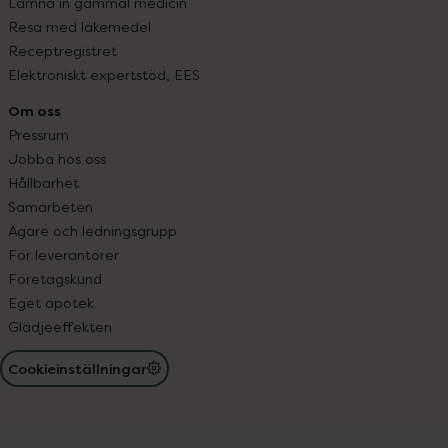
Lämna in gammal medicin
Resa med läkemedel
Receptregistret
Elektroniskt expertstöd, EES
Om oss
Pressrum
Jobba hos oss
Hållbarhet
Samarbeten
Ägare och ledningsgrupp
För leverantörer
Företagskund
Eget apotek
Glädjeeffekten
Cookieinställningar