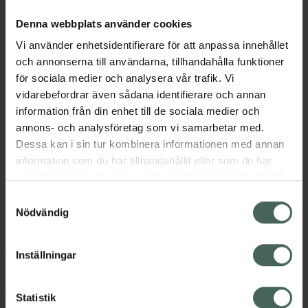
Denna webbplats använder cookies
Vi använder enhetsidentifierare för att anpassa innehållet
Aktuella erbjudanden
och annonserna till användarna, tillhandahålla funktioner
för sociala medier och analysera vår trafik. Vi
Beskrivning
Dölj
vidarebefordrar även sådana identifierare och annan
information från din enhet till de sociala medier och
annons- och analysföretag som vi samarbetar med.
EAN:
04052682062810
Dessa kan i sin tur kombinera informationen med annan
information som du har tillhandahållit eller som de har
samlat in när du har använt deras tjänster. Samtycke till
Bipacksedel från FASS
Visa
cookies är frivilligt och du kan när som helst ändra eller
Samtyckesval
återkalla ditt samtycke via webbplatsens
Nödvändig
cookieinställningar. Ett återkallat samtycke påverkar inte
lagligheten av behandling som skett innan återkallelsen.
Inställningar
Kronans Apotek finns här för dig. Du hittar oss från Skåne i
syd till Lappland i norr, och online i mobilen och på
Statistik