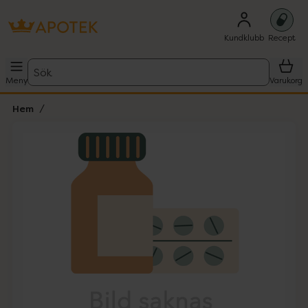
Kundklubb
Recept
Sök
Meny
Varukorg
Hem
Hoppa över Lista
Lista: . Innehåller 1 objekt.