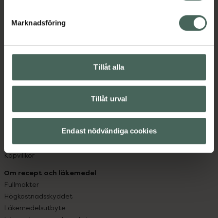
datorn. Oavsett vem du är så är det vårt uppdrag att
hjälpa just dig att må lite bättre. Välkommen att prata
Marknadsföring
med oss.
Kundservice
Kontakta oss
Tillåt alla
Vanliga frågor
Hitta apotek
Handla tryggt
Tillåt urval
Leverans, betalning och retur
Kundklubb
Endast nödvändiga cookies
Sajtens tillgänglighet
App
Köpvillkor
Om recept och läkemedel
Fullmakter
Högkostnadsskyddet
Läkemedelsutbyte