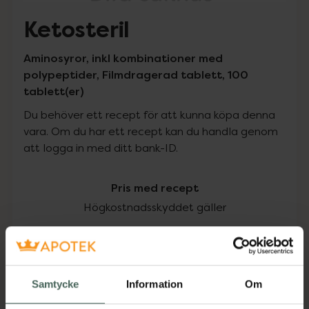
Ketosteril
Aminosyror, inkl kombinationer med
polypeptider, Filmdragerad tablett, 100
tablett(er)
Du behöver ett recept för att kunna köpa denna
vara. Om du har ett recept kan du handla genom
att logga in med ditt bank-ID.
Pris med recept
Högkostnadsskyddet gäller
663,25 kr
I apotek:
663,25 kr
Samtycke
Information
Om
Köp via ditt recept