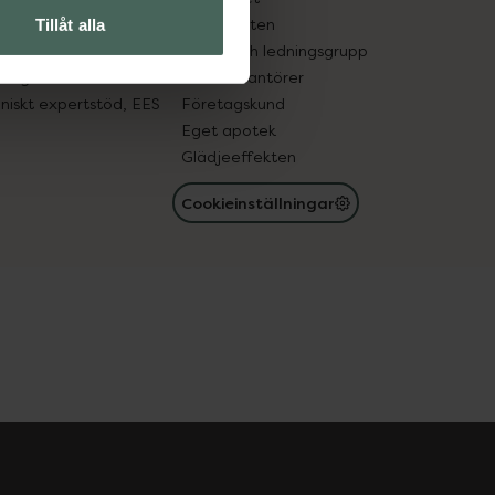
in gammal medicin
Samarbeten
Tillåt alla
med läkemedel
Ägare och ledningsgrupp
registret
För leverantörer
oniskt expertstöd, EES
Företagskund
Eget apotek
Glädjeeffekten
Cookieinställningar