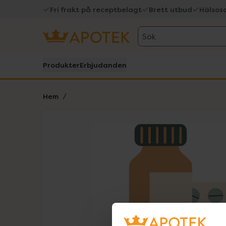
Fri frakt på receptbelagt
Brett utbud
Hälsos
Sök
Produkter
Erbjudanden
Hem
Hoppa över Lista
Lista: . Innehåller 1 objekt.