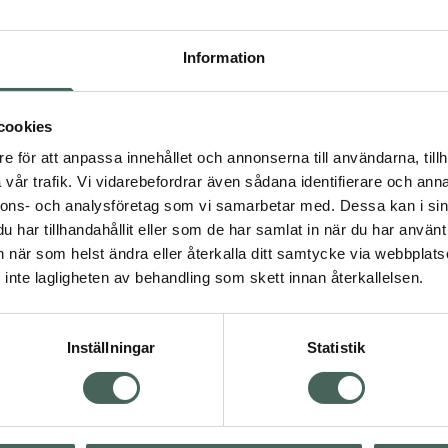
Högkos
766
Information
Dölj
cookies
I a
e för att anpassa innehållet och annonserna till användarna, tillh
Kö
vår trafik. Vi vidarebefordrar även sådana identifierare och anna
nnons- och analysföretag som vi samarbetar med. Dessa kan i sin
har tillhandahållit eller som de har samlat in när du har använt 
an när som helst ändra eller återkalla ditt samtycke via webbplats
Aktuella erbjudanden
inte lagligheten av behandling som skett innan återkallelsen.
Inställningar
Statistik
Kundservice
Om re
ån Skåne i syd
Kontakta oss
Fullma
atorn.
Vanliga frågor
Högkos
lpa just dig
Hitta apotek
Läkem