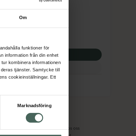
tnadsskyddet gäller
,26 kr
Om
potek:
766,26 kr
andahålla funktioner för
p via ditt recept
n information från din enhet
 tur kombinera informationen
deras tjänster. Samtycke till
ens cookieinställningar. Ett
Marknadsföring
cept och läkemedel
Om oss
kter
Pressrum
tnadsskyddet
Jobba hos oss
edelsutbyte
Hållbarhet