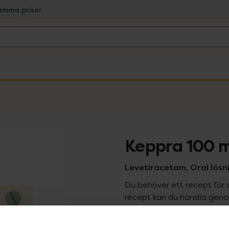
amma priser
Keppra 100 
Levetiracetam, Oral lösnin
Du behöver ett recept för 
recept kan du handla genom
Pr