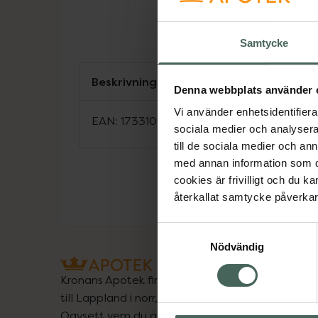
Samtycke
Beskrivning
Denna webbplats använder 
Vi använder enhetsidentifierar
EAN:
17331009009580
sociala medier och analysera 
till de sociala medier och a
med annan information som du 
cookies är frivilligt och du k
återkallat samtycke påverkar 
Samtyckesval
Nödvändig
Kronans Apotek finns här för dig. Du hittar oss fr
till Lappland i norr, och online i mobilen och på d
Oavsett vem du är så är det vårt uppdrag att hjä