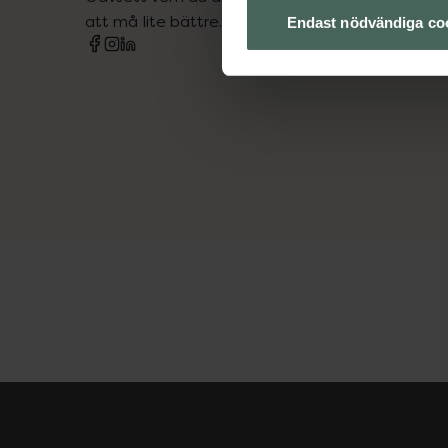
att må lite bättre. Välkommen att prata med os
Endast nödvändiga co