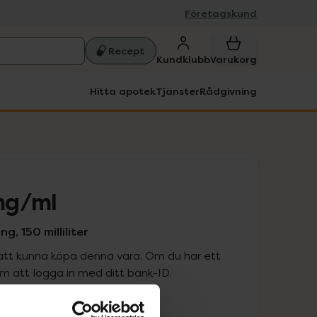
Företagskund
Recept
Kundklubb
Varukorg
Hitta apotek
Tjänster
Rådgivning
mg/ml
g, 150 milliliter
att kunna köpa denna vara. Om du har ett
 att logga in med ditt bank-ID.
is med recept