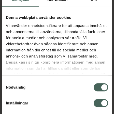
Fler produkter från Kåvepenin
Aktuella erbjudanden
Denna webbplats använder cookies
Vi använder enhetsidentifierare för att anpassa innehållet
Beskrivning
Dölj
och annonserna till användarna, tillhandahålla funktioner
för sociala medier och analysera vår trafik. Vi
vidarebefordrar även sådana identifierare och annan
Läs alltid bipacksedeln innan
information från din enhet till de sociala medier och
användning.
annons- och analysföretag som vi samarbetar med.
Dessa kan i sin tur kombinera informationen med annan
EAN:
07046264299937
information som du har tillhandahållit eller som de har
samlat in när du har använt deras tjänster. Samtycke till
cookies är frivilligt och du kan när som helst ändra eller
Samtyckesval
Bipacksedel från FASS
Visa
återkalla ditt samtycke via webbplatsens
Nödvändig
cookieinställningar. Ett återkallat samtycke påverkar inte
lagligheten av behandling som skett innan återkallelsen.
Inställningar