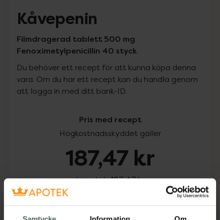
Kåvepenin
Filmdragerad tablett 500 mg
Fenoximetylpenicillin 40 styck
Du behöver ett recept för att kunna köpa denna
vara. Om du har ett recept kan du handla genom
att logga in med ditt bank-ID.
Pris med recept
Högkostnadsskyddet gäller
187,47 kr
I apotek:
187,47 kr
Köp via ditt recept
Samtycke
Information
Om