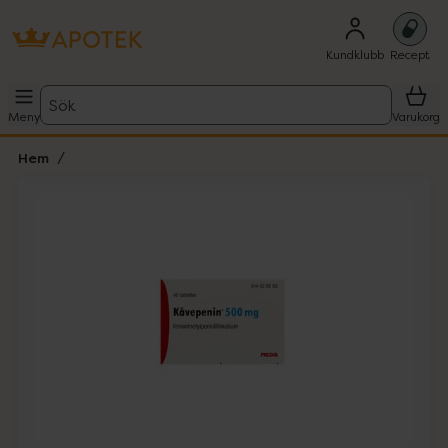
Kundklubb
Recept
Sök
Meny
Varukorg
Hem
Hoppa över Lista
Lista: . Innehåller 1 objekt.