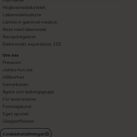
Högkostnadsskyddet
Läkemedelsutbyte
Lämna in gammal medicin
Resa med läkemedel
Receptregistret
Elektroniskt expertstöd, EES
Om oss
Pressrum
Jobba hos oss
Hållbarhet
Samarbeten
Ägare och ledningsgrupp
För leverantörer
Företagskund
Eget apotek
Glädjeeffekten
Cookieinställningar