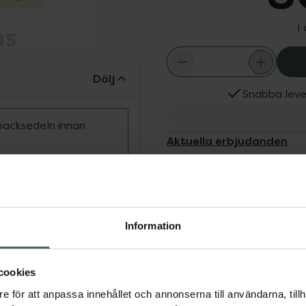
I
Dölj
Snabba leve
ipacksedeln innan
Aktuella erbjudanden
t, apotekstillverkat
 karbamid (urea).
rande egenskaper och
ättra hudens smidighet.
Information
måttligt torr hud och vid
v av extra fukt.
cookies
e för att anpassa innehållet och annonserna till användarna, tillh