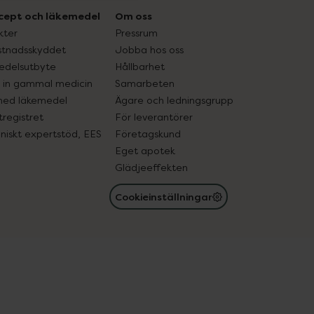
cept och läkemedel
Om oss
kter
Pressrum
tnadsskyddet
Jobba hos oss
edelsutbyte
Hållbarhet
in gammal medicin
Samarbeten
med läkemedel
Ägare och ledningsgrupp
registret
För leverantörer
oniskt expertstöd, EES
Företagskund
Eget apotek
Glädjeeffekten
Cookieinställningar