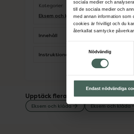
sociala medier och analysera 
Kategorier:
till de sociala medier och a
Eksem och klåda
Eksem och klåda
Hudvå
med annan information som du 
cookies är frivilligt och du k
återkallat samtycke påverkar 
Innehåll
Samtyckesval
Nödvändig
Instruktioner
Endast nödvändiga co
Upptäck flera produkter inom
Eksem och klåda
Eksem och klåda