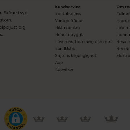
Kundservice
Om re
ån Skåne i syd
Kontakta oss
Fullma
atorn.
Vanliga frågor
Högkos
lpa just dig
Hitta apotek
Läkem
s.
Handla tryggt
Lämna 
Leverans, betalning och retur
Resa 
Kundklubb
Recept
Sajtens tillgänglighet
Elektr
App
Köpvillkor