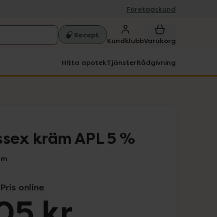
Företagskund
Recept
Kundklubb
Varukorg
Hitta apotek
Tjänster
Rådgivning
ssex kräm APL 5 %
am
Pris online
05 kr