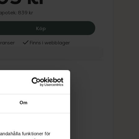
 apotek:
839 kr
Karbamid i Essex kräm APL 5 %, 805 k
Köp
ranser
Finns i webblager
Om
andahålla funktioner för