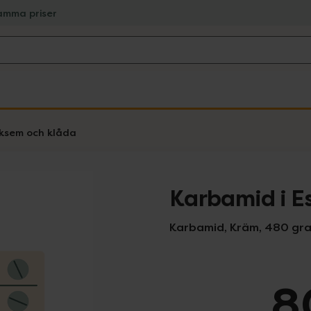
amma priser
ksem och klåda
Karbamid i E
Karbamid, Kräm, 480 gr
8