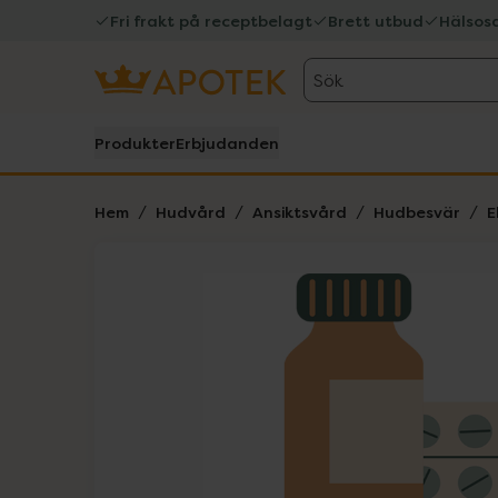
Fri frakt på receptbelagt
Brett utbud
Hälsos
Sök
Produkter
Erbjudanden
Hem
Hudvård
Ansiktsvård
Hudbesvär
E
Hoppa över Lista
Lista: . Innehåller 1 objekt.