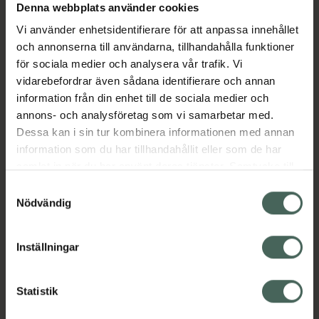
Denna webbplats använder cookies
Aktuella erbjudanden
Vi använder enhetsidentifierare för att anpassa innehållet
och annonserna till användarna, tillhandahålla funktioner
Beskrivning
Dölj
för sociala medier och analysera vår trafik. Vi
vidarebefordrar även sådana identifierare och annan
information från din enhet till de sociala medier och
EAN:
07046263801759
annons- och analysföretag som vi samarbetar med.
Dessa kan i sin tur kombinera informationen med annan
information som du har tillhandahållit eller som de har
Bipacksedel från FASS
Visa
samlat in när du har använt deras tjänster. Samtycke till
cookies är frivilligt och du kan när som helst ändra eller
Samtyckesval
återkalla ditt samtycke via webbplatsens
Nödvändig
cookieinställningar. Ett återkallat samtycke påverkar inte
lagligheten av behandling som skett innan återkallelsen.
Inställningar
Kronans Apotek finns här för dig. Du hittar oss från Skåne i
syd till Lappland i norr, och online i mobilen och på
datorn. Oavsett vem du är så är det vårt uppdrag att
Statistik
hjälpa just dig att må lite bättre. Välkommen att prata