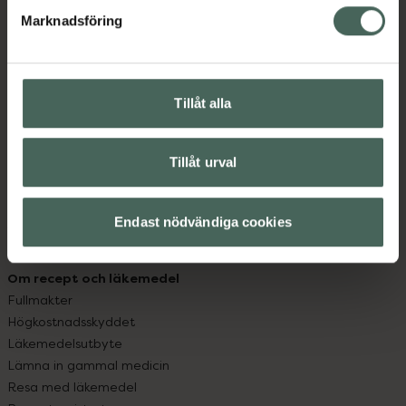
med oss.
Marknadsföring
Kundservice
Kontakta oss
Vanliga frågor
Tillåt alla
Hitta apotek
Handla tryggt
Leverans, betalning och retur
Tillåt urval
Kundklubb
Sajtens tillgänglighet
Endast nödvändiga cookies
App
Köpvillkor
Om recept och läkemedel
Fullmakter
Högkostnadsskyddet
Läkemedelsutbyte
Lämna in gammal medicin
Resa med läkemedel