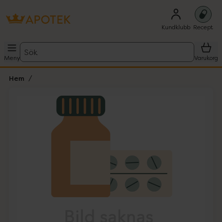
Kundklubb
Recept
Sök
Meny
Varukorg
Hem
Hoppa över Lista
Lista: . Innehåller 1 objekt.