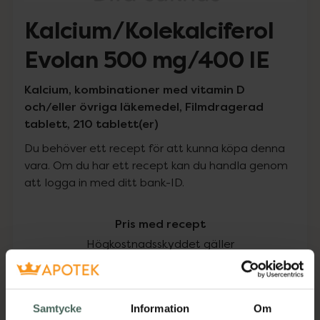
Kalcium/Kolekalciferol
Evolan 500 mg/400 IE
Kalcium, kombinationer med vitamin D
och/eller övriga läkemedel, Filmdragerad
tablett, 210 tablett(er)
Du behöver ett recept för att kunna köpa denna
vara. Om du har ett recept kan du handla genom
att logga in med ditt bank-ID.
Pris med recept
Högkostnadsskyddet gäller
145,94 kr
Samtycke
Information
Om
I apotek:
145,94 kr