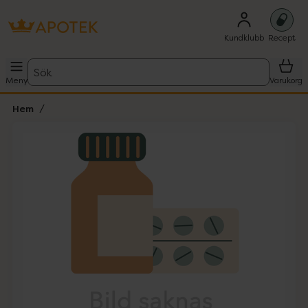
Kundklubb
Recept
Sök
Meny
Varukorg
Hem
Hoppa över Lista
Lista: . Innehåller 1 objekt.