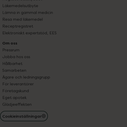
Läkemedelsutbyte
Lämna in gammal medicin
Resa med läkemedel
Receptregistret
Elektroniskt expertstöd, EES
Om oss
Pressrum
Jobba hos oss
Hållbarhet
Samarbeten
Ägare och ledningsgrupp
För leverantörer
Företagskund
Eget apotek
Glädjeeffekten
Cookieinställningar