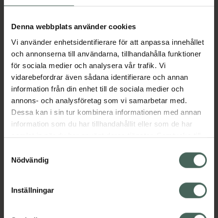
Köp via ditt recept
Denna webbplats använder cookies
Vi använder enhetsidentifierare för att anpassa innehållet
Aktuella erbjudanden
och annonserna till användarna, tillhandahålla funktioner
för sociala medier och analysera vår trafik. Vi
vidarebefordrar även sådana identifierare och annan
Beskrivning
Dölj
information från din enhet till de sociala medier och
annons- och analysföretag som vi samarbetar med.
EAN:
07350041584650
Dessa kan i sin tur kombinera informationen med annan
information som du har tillhandahållit eller som de har
samlat in när du har använt deras tjänster. Samtycke till
cookies är frivilligt och du kan när som helst ändra eller
Bipacksedel från FASS
Visa
Samtyckesval
återkalla ditt samtycke via webbplatsens
Nödvändig
cookieinställningar. Ett återkallat samtycke påverkar inte
lagligheten av behandling som skett innan återkallelsen.
Inställningar
Kronans Apotek finns här för dig. Du hittar oss från Skåne i