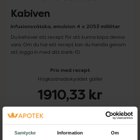
Kabiven
Infusionsvätska, emulsion 4 x 2053 milliliter
Du behöver ett recept för att kunna köpa denna
vara. Om du har ett recept kan du handla genom
att logga in med ditt bank-ID.
Pris med recept
Högkostnadsskyddet gäller
1910,33 kr
I apotek:
1910,33 kr
Köp via ditt recept
Samtycke
Information
Om