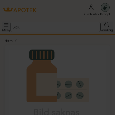
Kundklubb
Recept
Sök
Meny
Varukorg
Hem
Hoppa över Lista
Lista: . Innehåller 1 objekt.