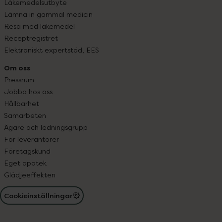
Läkemedelsutbyte
Lämna in gammal medicin
Resa med läkemedel
Receptregistret
Elektroniskt expertstöd, EES
Om oss
Pressrum
Jobba hos oss
Hållbarhet
Samarbeten
Ägare och ledningsgrupp
För leverantörer
Företagskund
Eget apotek
Glädjeeffekten
Cookieinställningar