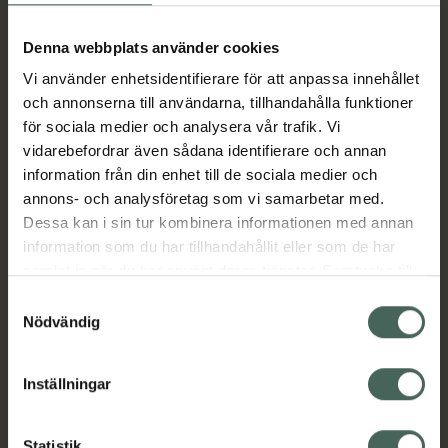
Aktuella erbjudanden
Denna webbplats använder cookies
Vi använder enhetsidentifierare för att anpassa innehållet
Beskrivning
Dölj
och annonserna till användarna, tillhandahålla funktioner
för sociala medier och analysera vår trafik. Vi
vidarebefordrar även sådana identifierare och annan
Läs alltid bipacksedeln innan
information från din enhet till de sociala medier och
användning.
annons- och analysföretag som vi samarbetar med.
EAN:
07046260525054
Dessa kan i sin tur kombinera informationen med annan
information som du har tillhandahållit eller som de har
samlat in när du har använt deras tjänster. Samtycke till
Bipacksedel från FASS
Visa
cookies är frivilligt och du kan när som helst ändra eller
Samtyckesval
återkalla ditt samtycke via webbplatsens
Nödvändig
cookieinställningar. Ett återkallat samtycke påverkar inte
lagligheten av behandling som skett innan återkallelsen.
Inställningar
Kronans Apotek finns här för dig. Du hittar oss från Skåne i
Statistik