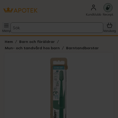
Kundklubb
Recept
Sök
Meny
Varukorg
Hem
Barn och föräldrar
Mun- och tandvård hos barn
Barntandborstar
Hoppa över Lista
Lista: . Innehåller 1 objekt.