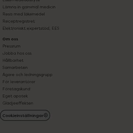
Lämna in gammal medicin
Resa med läkemedel
Receptregistret
Elektroniskt expertstöd, EES
Om oss
Pressrum
Jobba hos oss
Hållbarhet
Samarbeten
Ägare och ledningsgrupp
För leverantörer
Företagskund
Eget apotek
Glädjeeffekten
Cookieinställningar