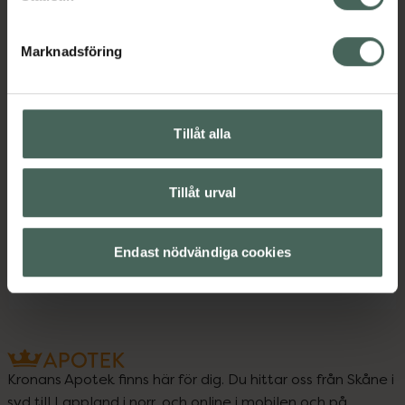
Marknadsföring
Upptäck flera produkter inom
Barn och föräldrar
Tillåt alla
Barntandborstar
Barntandborstar
Mun och tänder
Tillåt urval
Mun- och tandvård hos barn
Endast nödvändiga cookies
Mun- och tandvård hos barn
Kronans Apotek finns här för dig. Du hittar oss från Skåne i
syd till Lappland i norr, och online i mobilen och på