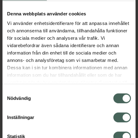
färger. Vilken du får blir en överraskning!
Denna webbplats använder cookies
Jämförpris
39,90 kr
/
st
Vi använder enhetsidentifierare för att anpassa innehållet
EAN:
07046110031643
och annonserna till användarna, tillhandahålla funktioner
Kategorier:
för sociala medier och analysera vår trafik. Vi
vidarebefordrar även sådana identifierare och annan
Barn och föräldrar
Barntandborstar
information från din enhet till de sociala medier och
Barntandborstar
Mun och tänder
annons- och analysföretag som vi samarbetar med.
Mun- och tandvård hos barn
Dessa kan i sin tur kombinera informationen med annan
Mun- och tandvård hos barn
information som du har tillhandahållit eller som de har
samlat in när du har använt deras tjänster. Samtycke till
Innehåll
Visa
cookies är frivilligt och du kan när som helst ändra eller
Samtyckesval
återkalla ditt samtycke via webbplatsens
Nödvändig
cookieinställningar. Ett återkallat samtycke påverkar inte
Instruktioner
Visa
lagligheten av behandling som skett innan återkallelsen.
Inställningar
Kontaktinfo tillverkare
Visa
Statistik