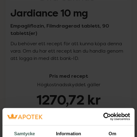
Jardiance 10 mg
Empagliflozin, Filmdragerad tablett, 90
tablett(er)
Du behöver ett recept för att kunna köpa denna
vara. Om du har ett recept kan du handla genom
att logga in med ditt bank-ID.
Pris med recept
Högkostnadsskyddet gäller
1270,72 kr
I apotek:
1270,72 kr
Köp via ditt recept
Samtycke
Information
Om