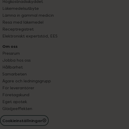
Högkostnadsskyddet
Läkemedelsutbyte
Lämna in gammal medicin
Resa med läkemedel
Receptregistret
Elektroniskt expertstöd, EES
Om oss
Pressrum
Jobba hos oss
Hållbarhet
Samarbeten
Ägare och ledningsgrupp
För leverantörer
Företagskund
Eget apotek
Glädjeeffekten
Cookieinställningar