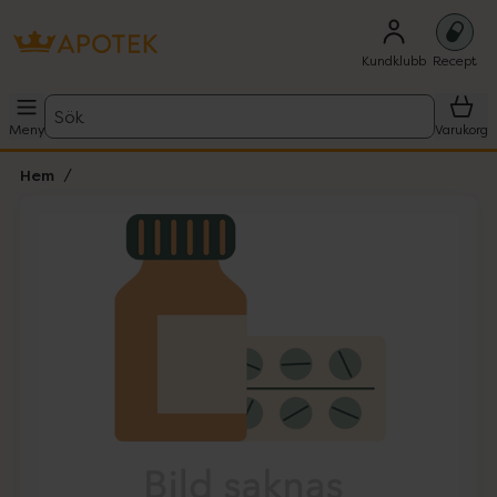
Kundklubb
Recept
Sök
Meny
Varukorg
Hem
Hoppa över Lista
Lista: . Innehåller 1 objekt.