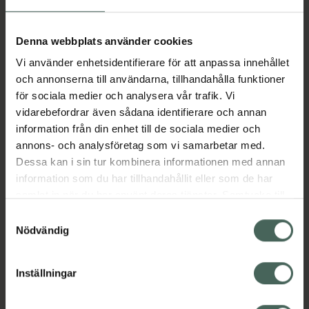
Aktuella erbjudanden
Denna webbplats använder cookies
Vi använder enhetsidentifierare för att anpassa innehållet
Beskrivning
Dölj
och annonserna till användarna, tillhandahålla funktioner
för sociala medier och analysera vår trafik. Vi
vidarebefordrar även sådana identifierare och annan
Läs alltid bipacksedeln innan
information från din enhet till de sociala medier och
användning.
annons- och analysföretag som vi samarbetar med.
Dessa kan i sin tur kombinera informationen med annan
EAN:
07046265599579
information som du har tillhandahållit eller som de har
samlat in när du har använt deras tjänster. Samtycke till
cookies är frivilligt och du kan när som helst ändra eller
Bipacksedel från FASS
Visa
Samtyckesval
återkalla ditt samtycke via webbplatsens
Nödvändig
cookieinställningar. Ett återkallat samtycke påverkar inte
lagligheten av behandling som skett innan återkallelsen.
Inställningar