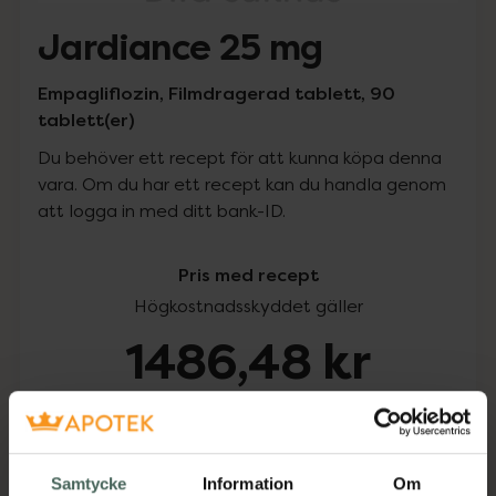
Jardiance 25 mg
Empagliflozin, Filmdragerad tablett, 90
tablett(er)
Du behöver ett recept för att kunna köpa denna
vara. Om du har ett recept kan du handla genom
att logga in med ditt bank-ID.
Pris med recept
Högkostnadsskyddet gäller
1486,48 kr
I apotek:
1486,48 kr
Köp via ditt recept
Samtycke
Information
Om