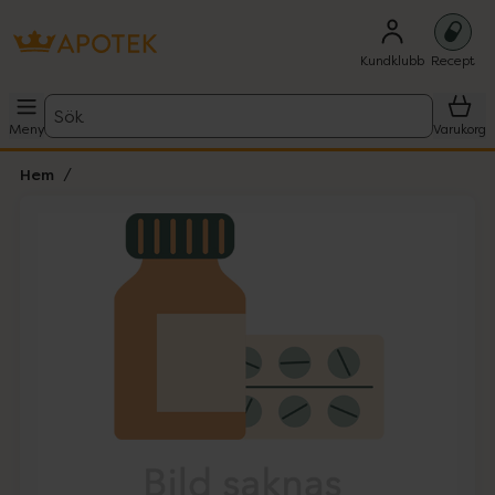
Kundklubb
Recept
Sök
Meny
Varukorg
Hem
Hoppa över Lista
Lista: . Innehåller 1 objekt.