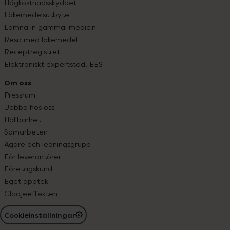
Högkostnadsskyddet
Läkemedelsutbyte
Lämna in gammal medicin
Resa med läkemedel
Receptregistret
Elektroniskt expertstöd, EES
Om oss
Pressrum
Jobba hos oss
Hållbarhet
Samarbeten
Ägare och ledningsgrupp
För leverantörer
Företagskund
Eget apotek
Glädjeeffekten
Cookieinställningar