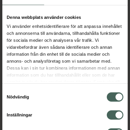
Aktuella erbjudanden
Denna webbplats använder cookies
Vi använder enhetsidentifierare för att anpassa innehållet
Beskrivning
Dölj
och annonserna till användarna, tillhandahålla funktioner
för sociala medier och analysera vår trafik. Vi
vidarebefordrar även sådana identifierare och annan
Läs alltid bipacksedeln innan
information från din enhet till de sociala medier och
användning.
annons- och analysföretag som vi samarbetar med.
Dessa kan i sin tur kombinera informationen med annan
EAN:
07046265397366
information som du har tillhandahållit eller som de har
samlat in när du har använt deras tjänster. Samtycke till
cookies är frivilligt och du kan när som helst ändra eller
Bipacksedel från FASS
Visa
Samtyckesval
återkalla ditt samtycke via webbplatsens
Nödvändig
cookieinställningar. Ett återkallat samtycke påverkar inte
lagligheten av behandling som skett innan återkallelsen.
Inställningar