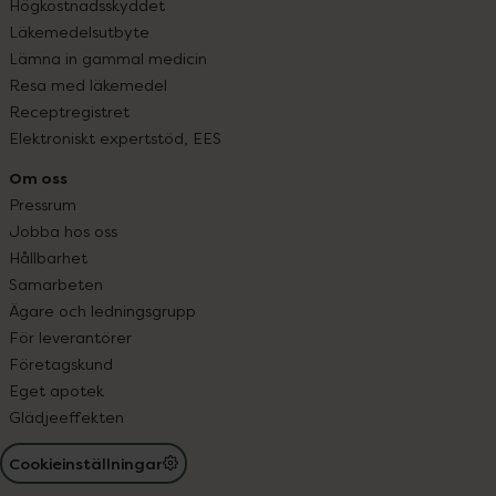
Högkostnadsskyddet
Läkemedelsutbyte
Lämna in gammal medicin
Resa med läkemedel
Receptregistret
Elektroniskt expertstöd, EES
Om oss
Pressrum
Jobba hos oss
Hållbarhet
Samarbeten
Ägare och ledningsgrupp
För leverantörer
Företagskund
Eget apotek
Glädjeeffekten
Cookieinställningar