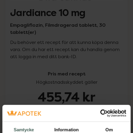
Jardiance 10 mg
Empagliflozin, Filmdragerad tablett, 30
tablett(er)
Du behöver ett recept för att kunna köpa denna
vara. Om du har ett recept kan du handla genom
att logga in med ditt bank-ID.
Pris med recept
Högkostnadsskyddet gäller
455,74 kr
I apotek:
455,74 kr
Köp via ditt recept
Samtycke
Information
Om