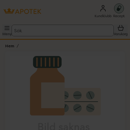
Kundklubb
Recept
Sök
Meny
Varukorg
Hem
Hoppa över Lista
Lista: . Innehåller 1 objekt.