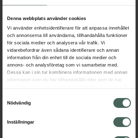
Aktuella erbjudanden
Denna webbplats använder cookies
Vi använder enhetsidentifierare för att anpassa innehållet
Beskrivning
Dölj
och annonserna till användarna, tillhandahålla funktioner
för sociala medier och analysera vår trafik. Vi
vidarebefordrar även sådana identifierare och annan
Läs alltid bipacksedeln innan
information från din enhet till de sociala medier och
användning.
annons- och analysföretag som vi samarbetar med.
Dessa kan i sin tur kombinera informationen med annan
EAN:
04048846013217
information som du har tillhandahållit eller som de har
samlat in när du har använt deras tjänster. Samtycke till
cookies är frivilligt och du kan när som helst ändra eller
Bipacksedel från FASS
Visa
Samtyckesval
återkalla ditt samtycke via webbplatsens
Nödvändig
cookieinställningar. Ett återkallat samtycke påverkar inte
lagligheten av behandling som skett innan återkallelsen.
Inställningar