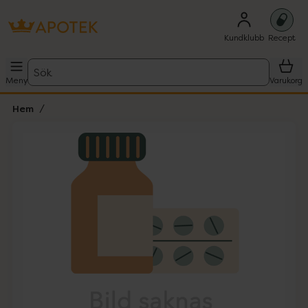
Kundklubb
Recept
Sök
Meny
Varukorg
Hem
Hoppa över Lista
Lista: . Innehåller 1 objekt.