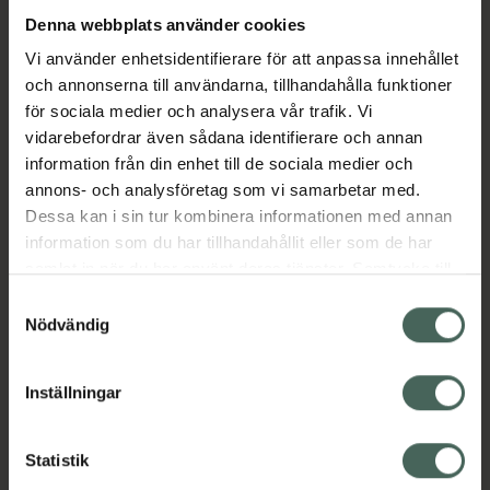
Denna webbplats använder cookies
Aktuella erbjudanden
Vi använder enhetsidentifierare för att anpassa innehållet
och annonserna till användarna, tillhandahålla funktioner
för sociala medier och analysera vår trafik. Vi
Beskrivning
Dölj
vidarebefordrar även sådana identifierare och annan
information från din enhet till de sociala medier och
EAN:
07046264403785
annons- och analysföretag som vi samarbetar med.
Dessa kan i sin tur kombinera informationen med annan
information som du har tillhandahållit eller som de har
Bipacksedel från FASS
Visa
samlat in när du har använt deras tjänster. Samtycke till
cookies är frivilligt och du kan när som helst ändra eller
Samtyckesval
återkalla ditt samtycke via webbplatsens
Nödvändig
cookieinställningar. Ett återkallat samtycke påverkar inte
lagligheten av behandling som skett innan återkallelsen.
Inställningar
Kronans Apotek finns här för dig. Du hittar oss från Skåne i
syd till Lappland i norr, och online i mobilen och på
Statistik
datorn. Oavsett vem du är så är det vårt uppdrag att