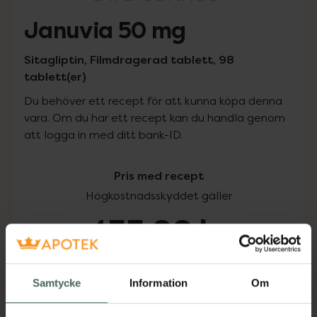
Januvia 50 mg
Sitagliptin, Filmdragerad tablett, 98
tablett(er)
Du behöver ett recept för att kunna köpa denna
vara. Om du har ett recept kan du handla genom
att logga in med ditt bank-ID.
Pris med recept
Högkostnadsskyddet gäller
455,88 kr
I apotek:
455,88 kr
Samtycke
Information
Om
Köp via ditt recept