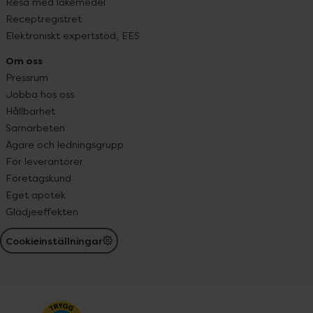
Resa med läkemedel
Receptregistret
Elektroniskt expertstöd, EES
Om oss
Pressrum
Jobba hos oss
Hållbarhet
Samarbeten
Ägare och ledningsgrupp
För leverantörer
Företagskund
Eget apotek
Glädjeeffekten
Cookieinställningar