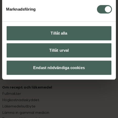
hjälpa just dig att må lite bättre. Välkommen att prata
med oss.
Marknadsföring
Kundservice
Kontakta oss
Tillåt alla
Vanliga frågor
Hitta apotek
Handla tryggt
Tillåt urval
Leverans, betalning och retur
Kundklubb
Sajtens tillgänglighet
Endast nödvändiga cookies
App
Köpvillkor
Om recept och läkemedel
Fullmakter
Högkostnadsskyddet
Läkemedelsutbyte
Lämna in gammal medicin