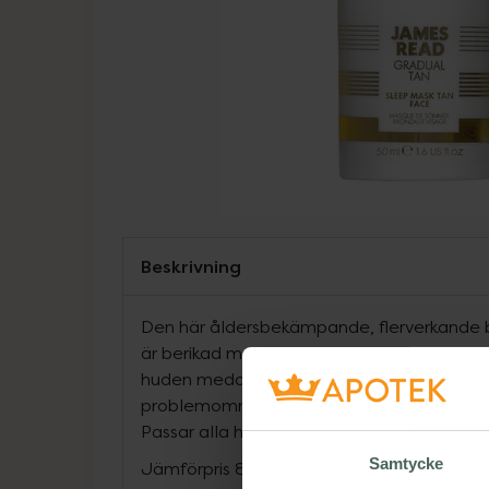
Beskrivning
Den här åldersbekämpande, flerverkande 
är berikad med Sleep Pack Technology och 
huden medan du sover. Sleep Mask Face Ret
problemområden i huden och skapar en fris
Passar alla hudtoner.
Samtycke
Jämförpris
8300 kr
/
l