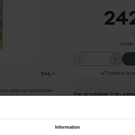
242
I
Gäller
Snabba leve
Dölj
brun utan sol-produkten
Fler produkter från Jam
retinol som verkar i
Aktuella erbjudanden
inol riktar in sig på
Köps ofta tills
k och vacker lyster.
Information