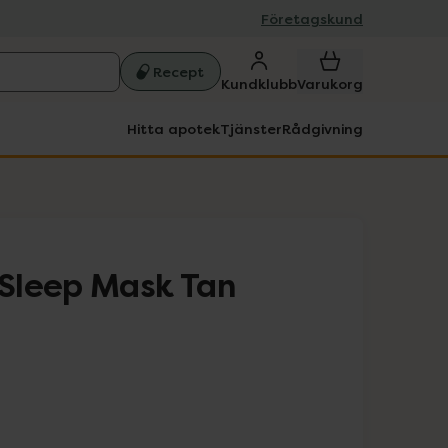
Företagskund
Recept
Kundklubb
Varukorg
Hitta apotek
Tjänster
Rådgivning
Sleep Mask Tan