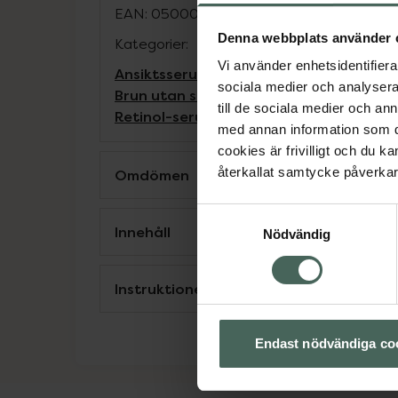
EAN:
05000444072644
Denna webbplats använder 
Kategorier:
Vi använder enhetsidentifierar
Ansiktsserum
Ansiktsvård
Brun utan sol
sociala medier och analysera 
Brun utan sol för ansiktet
Brun utan sol
till de sociala medier och a
Retinol-serum
med annan information som du 
cookies är frivilligt och du k
återkallat samtycke påverkar 
Omdömen
Samtyckesval
Innehåll
Nödvändig
Instruktioner
Endast nödvändiga co