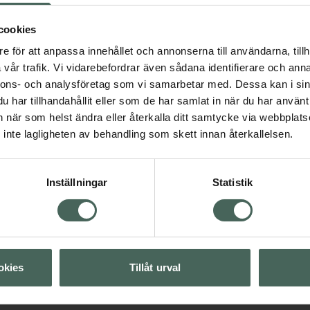
cookies
e för att anpassa innehållet och annonserna till användarna, tillh
vår trafik. Vi vidarebefordrar även sådana identifierare och anna
3 av 5 i omdöme
 för ansiktet
Hudvård
James Read Sleep
nnons- och analysföretag som vi samarbetar med. Dessa kan i sin
Mask Tan Retinol
har tillhandahållit eller som de har samlat in när du har använt 
Brun utan sol. 50 ml
an när som helst ändra eller återkalla ditt samtycke via webbplats
inte lagligheten av behandling som skett innan återkallelsen.
Visa
Pris online
242,62 kr
Visa
Inställningar
Statistik
Köp båda för
:
442,95 kr
Visa
okies
Tillåt urval