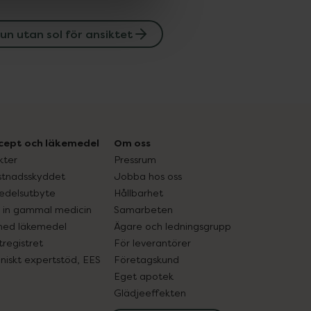
un utan sol för ansiktet
cept och läkemedel
Om oss
kter
Pressrum
tnadsskyddet
Jobba hos oss
edelsutbyte
Hållbarhet
in gammal medicin
Samarbeten
med läkemedel
Ägare och ledningsgrupp
registret
För leverantörer
oniskt expertstöd, EES
Företagskund
Eget apotek
Glädjeeffekten