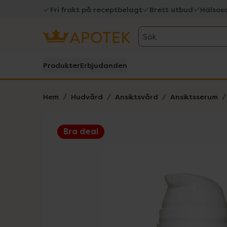
Fri frakt på receptbelagt
Brett utbud
Hälsos
Sök
Produkter
Erbjudanden
Hem
Hudvård
Ansiktsvård
Ansiktsserum
Bra deal
Hoppa över Lista
Lista: . Innehåller 1 objekt.