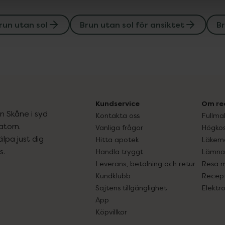
run utan sol
Brun utan sol för ansiktet
Br
Kundservice
Om re
ån Skåne i syd
Kontakta oss
Fullma
atorn.
Vanliga frågor
Högkos
lpa just dig
Hitta apotek
Läkem
s.
Handla tryggt
Lämna 
Leverans, betalning och retur
Resa 
Kundklubb
Recept
Sajtens tillgänglighet
Elektr
App
Köpvillkor