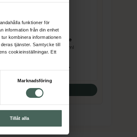
andahålla funktioner för
n information från din enhet
James Read H20
 tur kombinera informationen
Hydrating Mousse
deras tjänster. Samtycke till
Brun utan sol. 200 ml
ens cookieinställningar. Ett
Pris online
200,33 kr
Marknadsföring
Köp båda
Tillåt alla