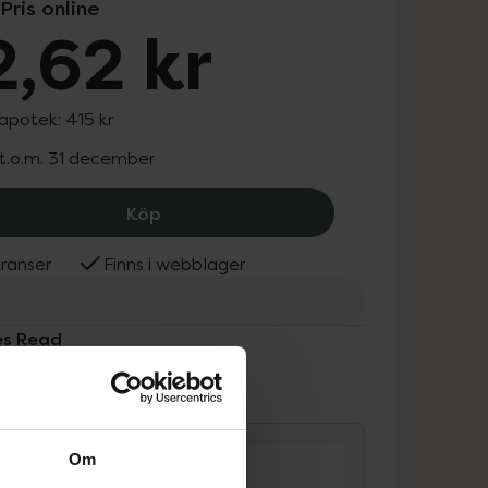
Pris online
,62 kr
 apotek:
415 kr
 t.o.m. 31 december
James Read Sleep Mask Tan Retinol, 
Köp
ranser
Finns i webblager
es Read
ammans
Om