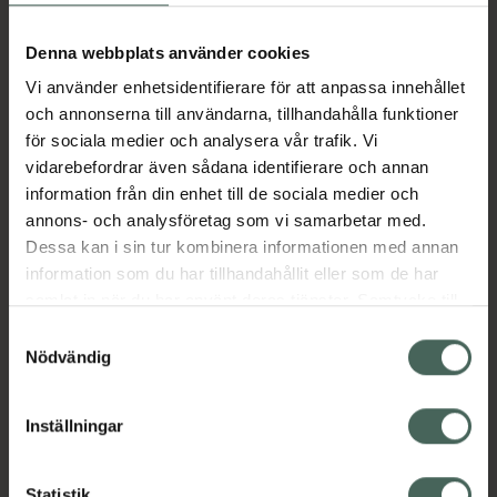
Aktuella erbjudanden
Denna webbplats använder cookies
Vi använder enhetsidentifierare för att anpassa innehållet
Beskrivning
Dölj
och annonserna till användarna, tillhandahålla funktioner
för sociala medier och analysera vår trafik. Vi
vidarebefordrar även sådana identifierare och annan
Läs alltid bipacksedeln innan
information från din enhet till de sociala medier och
användning.
annons- och analysföretag som vi samarbetar med.
EAN:
07046265537205
Dessa kan i sin tur kombinera informationen med annan
information som du har tillhandahållit eller som de har
samlat in när du har använt deras tjänster. Samtycke till
Bipacksedel från FASS
Visa
cookies är frivilligt och du kan när som helst ändra eller
Samtyckesval
återkalla ditt samtycke via webbplatsens
Nödvändig
cookieinställningar. Ett återkallat samtycke påverkar inte
lagligheten av behandling som skett innan återkallelsen.
Inställningar
Kronans Apotek finns här för dig. Du hittar oss från Skåne i
Statistik