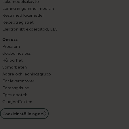
Läkemedelsutbyte
Lämna in gammal medicin
Resa med läkemedel
Receptregistret
Elektroniskt expertstöd, EES
Om oss
Pressrum
Jobba hos oss
Hållbarhet
Samarbeten
Ägare och ledningsgrupp
För leverantörer
Företagskund
Eget apotek
Glädjeeffekten
Cookieinställningar