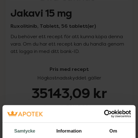
Jakavi 15 mg
Ruxolitinib, Tablett, 56 tablett(er)
Du behöver ett recept för att kunna köpa denna
vara. Om du har ett recept kan du handla genom
att logga in med ditt bank-ID.
Pris med recept
Högkostnadsskyddet gäller
35143,09 kr
I apotek:
35143,09 kr
Köp via ditt recept
Samtycke
Information
Om