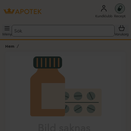
Kundklubb
Recept
Sök
Meny
Varukorg
Hem
Hoppa över Lista
Lista: . Innehåller 1 objekt.