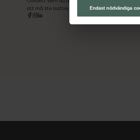
Oavsett vem du är så är det vårt uppdrag att hjä
att må lite bättre. Välkommen att prata med os
Endast nödvändiga co