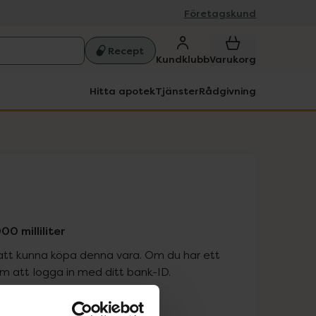
Företagskund
Recept
Kundklubb
Varukorg
Hitta apotek
Tjänster
Rådgivning
0 milliliter
att kunna köpa denna vara. Om du har ett
 att logga in med ditt bank-ID.
is med recept