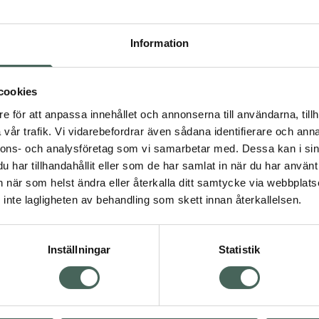
Högkostna
454
Information
Dölj
cookies
I a
e för att anpassa innehållet och annonserna till användarna, tillh
Kö
dning.
vår trafik. Vi vidarebefordrar även sådana identifierare och anna
nnons- och analysföretag som vi samarbetar med. Dessa kan i sin
har tillhandahållit eller som de har samlat in när du har använt 
Aktuella erbjudanden
an när som helst ändra eller återkalla ditt samtycke via webbplats
inte lagligheten av behandling som skett innan återkallelsen.
Inställningar
Statistik
Kundservice
Om re
ån Skåne i syd
Kontakta oss
Fullma
atorn.
Vanliga frågor
Högkos