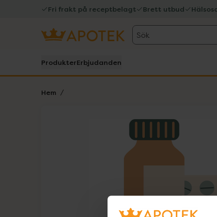
Fri frakt på receptbelagt
Brett utbud
Hälsos
Sök
Produkter
Erbjudanden
Hem
Hoppa över Lista
Lista: . Innehåller 1 objekt.