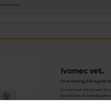
amma priser
Ivomec vet.
Oral lösning 0,8 mg/ml 100
Du behöver ett recept för 
recept kan du handla genom
Pr