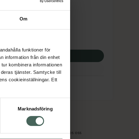
dsskyddet gäller inte
,57 kr
Om
potek:
454,57 kr
andahålla funktioner för
p via ditt recept
n information från din enhet
 tur kombinera informationen
deras tjänster. Samtycke till
ens cookieinställningar. Ett
Marknadsföring
cept och läkemedel
Om oss
kter
Pressrum
tnadsskyddet
Jobba hos oss