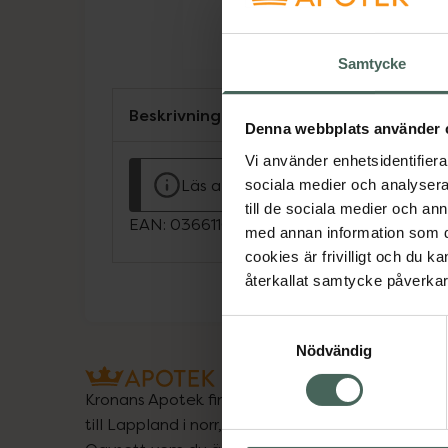
Samtycke
Beskrivning
Denna webbplats använder 
Vi använder enhetsidentifierar
Läs alltid bipacksedeln innan använ
sociala medier och analysera 
till de sociala medier och a
EAN:
03661103022398
med annan information som du 
cookies är frivilligt och du k
återkallat samtycke påverkar 
Samtyckesval
Nödvändig
Kronans Apotek finns här för dig. Du hittar oss fr
till Lappland i norr, och online i mobilen och på d