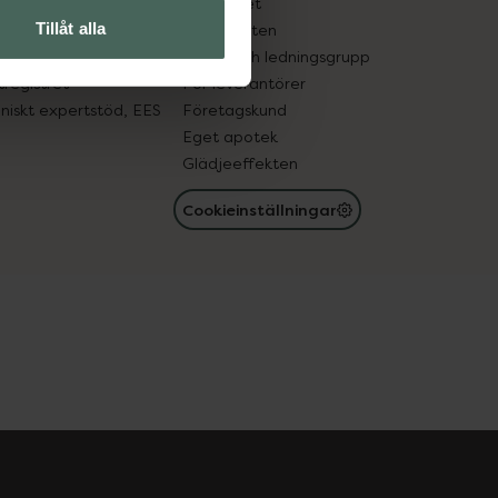
edelsutbyte
Hållbarhet
Tillåt alla
in gammal medicin
Samarbeten
med läkemedel
Ägare och ledningsgrupp
registret
För leverantörer
oniskt expertstöd, EES
Företagskund
Eget apotek
Glädjeeffekten
Cookieinställningar