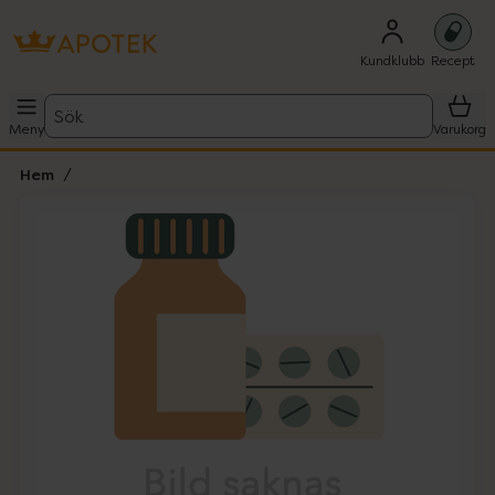
Kundklubb
Recept
Sök
Meny
Varukorg
Hem
Hoppa över Lista
Lista: . Innehåller 1 objekt.