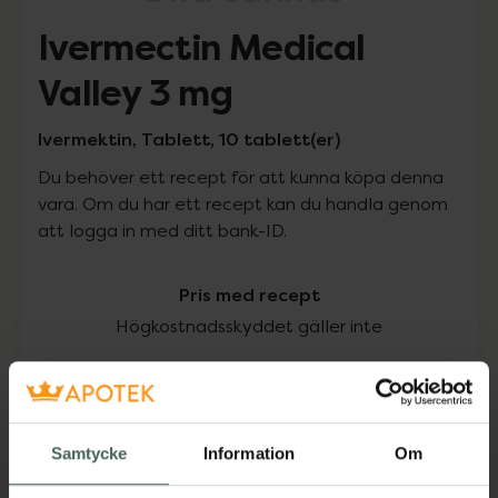
Ivermectin Medical
Valley 3 mg
Ivermektin, Tablett, 10 tablett(er)
Du behöver ett recept för att kunna köpa denna
vara. Om du har ett recept kan du handla genom
att logga in med ditt bank-ID.
Pris med recept
Högkostnadsskyddet gäller inte
1016 kr
I apotek:
1016 kr
Samtycke
Information
Om
Köp via ditt recept