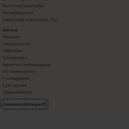
Resa med läkemedel
Receptregistret
Elektroniskt expertstöd, EES
Om oss
Pressrum
Jobba hos oss
Hållbarhet
Samarbeten
Ägare och ledningsgrupp
För leverantörer
Företagskund
Eget apotek
Glädjeeffekten
Cookieinställningar