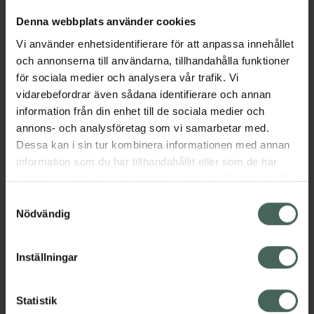
Denna webbplats använder cookies
Aktuella erbjudanden
Vi använder enhetsidentifierare för att anpassa innehållet
och annonserna till användarna, tillhandahålla funktioner
för sociala medier och analysera vår trafik. Vi
Beskrivning
Dölj
vidarebefordrar även sådana identifierare och annan
information från din enhet till de sociala medier och
EAN:
07340187104621
annons- och analysföretag som vi samarbetar med.
Dessa kan i sin tur kombinera informationen med annan
information som du har tillhandahållit eller som de har
samlat in när du har använt deras tjänster. Samtycke till
Bipacksedel från FASS
Visa
cookies är frivilligt och du kan när som helst ändra eller
Samtyckesval
återkalla ditt samtycke via webbplatsens
Nödvändig
cookieinställningar. Ett återkallat samtycke påverkar inte
lagligheten av behandling som skett innan återkallelsen.
Inställningar
Kronans Apotek finns här för dig. Du hittar oss från Skåne i
syd till Lappland i norr, och online i mobilen och på
Statistik
datorn. Oavsett vem du är så är det vårt uppdrag att