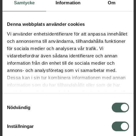
Köp via ditt recept
Samtycke
Information
Om
Denna webbplats använder cookies
Aktuella erbjudanden
Vi använder enhetsidentifierare för att anpassa innehållet
och annonserna till användarna, tillhandahålla funktioner
Beskrivning
Dölj
för sociala medier och analysera vår trafik. Vi
vidarebefordrar även sådana identifierare och annan
information från din enhet till de sociala medier och
Läs alltid bipacksedeln innan
annons- och analysföretag som vi samarbetar med.
användning.
Dessa kan i sin tur kombinera informationen med annan
EAN:
05714191001856
information som du har tillhandahållit eller som de har
samlat in när du har använt deras tjänster. Samtycke till
cookies är frivilligt och du kan när som helst ändra eller
Samtyckesval
återkalla ditt samtycke via webbplatsens
Nödvändig
Bipacksedel från FASS
Visa
cookieinställningar. Ett återkallat samtycke påverkar inte
lagligheten av behandling som skett innan återkallelsen.
Inställningar