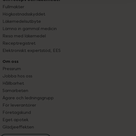
Fullmakter
Högkostnadsskyddet
Läkemedelsutbyte
Lämna in gammal medicin
Resa med läkemedel
Receptregistret
Elektroniskt expertstöd, EES
Om oss
Pressrum
Jobba hos oss
Hållbarhet
Samarbeten
Ägare och ledningsgrupp
För leverantörer
Företagskund
Eget apotek
Glädjeeffekten