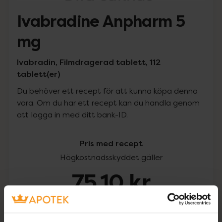
Ivabradine Anpharm 5
mg
Ivabradin, Filmdragerad tablett, 112
tablett(er)
Du behöver ett recept för att kunna köpa denna
vara. Om du har ett recept kan du handla genom
att logga in med ditt bank-ID.
Pris med recept
Högkostnadsskyddet gäller
75,10 kr
I apotek:
75,10 kr