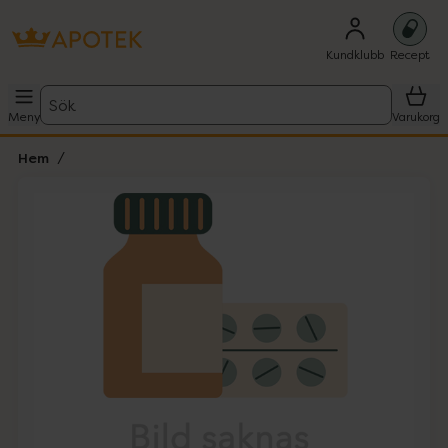
Kundklubb
Recept
Sök
Meny
Varukorg
Hem
Hoppa över Lista
Lista: . Innehåller 1 objekt.